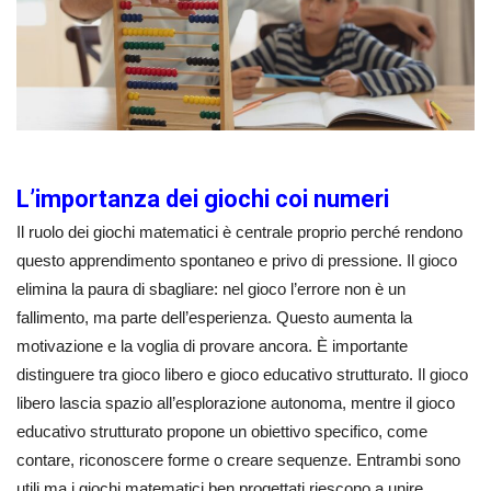
L’importanza dei giochi coi numeri
Il ruolo dei giochi matematici è centrale proprio perché rendono
questo apprendimento spontaneo e privo di pressione. Il gioco
elimina la paura di sbagliare: nel gioco l’errore non è un
fallimento, ma parte dell’esperienza. Questo aumenta la
motivazione e la voglia di provare ancora. È importante
distinguere tra gioco libero e gioco educativo strutturato. Il gioco
libero lascia spazio all’esplorazione autonoma, mentre il gioco
educativo strutturato propone un obiettivo specifico, come
contare, riconoscere forme o creare sequenze. Entrambi sono
utili ma i giochi matematici ben progettati riescono a unire