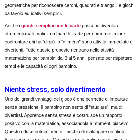
geometriche per riconoscere cerchi, quadrati e triangoli, e giochi
da tavolo educativi semplici.
Anche i
giochi semplici con le carte
possono diventare
strumenti matematici: ordinare le carte per numero o colore,
confrontare chi ha “di più” o “di meno” sono attività immediate e
divertenti. Tutte queste proposte rientrano nelle attività
matematiche per bambini dai 3 ai 5 anni, pensate per rispettare i
tempi e le capacità di ogni bambino.
Niente stress, solo divertimento
Uno dei grandi vantaggi del gioco è che permette di imparare
senza pressione. Il bambino non sente di “studiare”, ma di
divertirsi. Apprende senza stress e costruisce un rapporto
positivo con la matematica, associandola a momenti piacevoli.
Questo riduce notevolmente il rischio di sviluppare un rifiuto
futuro verso la materia. Quando la matematica viene vissuta