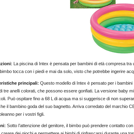
zioni:
La piscina di Intex è pensata per bambini di età compresa tra 
 bimbo tocca con i piedi e mai da solo, visto che potrebbe ingerire ac
ristiche principali:
Questo modello di Intex è pensato per i bambini p
di tre anelli colorati, che possono essere gonfiati. La versione baby m
coli. Può ospitare fino a 68 L di acqua ma si suggerisce di non superare
e il bambino goda del suo bagnetto. Arriva corredato del marchio CE
leanno per i vostri figli.
ni:
Sotto l’attenzione del genitore, il bimbo può prendere contatto co
 creare dei giochi e permettere ai bimbi di rinfrescarsi durante una to