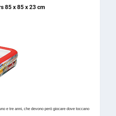
rs 85 x 85 x 23 cm
 uno e tre anni, che devono però giocare dove toccano