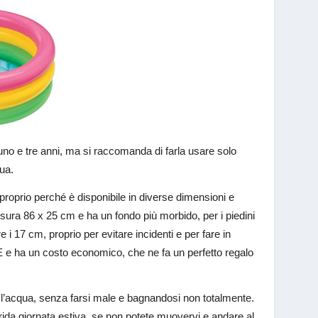
uno e tre anni, ma si raccomanda di farla usare solo
qua.
roprio perché è disponibile in diverse dimensioni e
isura 86 x 25 cm e ha un fondo più morbido, per i piedini
 i 17 cm, proprio per evitare incidenti e per fare in
 e ha un costo economico, che ne fa un perfetto regalo
n l’acqua, senza farsi male e bagnandosi non totalmente.
rrida giornata estiva, se non potete muovervi e andare al