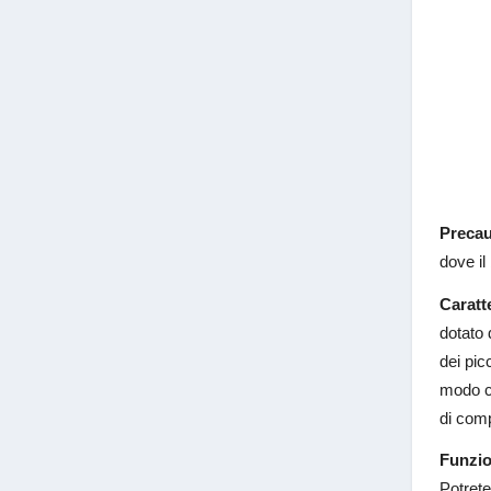
Precau
dove il
Caratte
dotato 
dei pic
modo ch
di comp
Funzio
Potrete