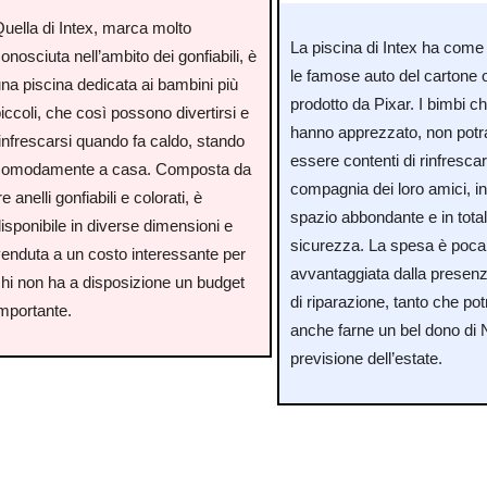
Quella di Intex, marca molto
La piscina di Intex ha come
onosciuta nell’ambito dei gonfiabili, è
le famose auto del cartone
na piscina dedicata ai bambini più
prodotto da Pixar. I bimbi ch
iccoli, che così possono divertirsi e
hanno apprezzato, non pot
infrescarsi quando fa caldo, stando
essere contenti di rinfrescar
comodamente a casa. Composta da
compagnia dei loro amici, i
re anelli gonfiabili e colorati, è
spazio abbondante e in tota
isponibile in diverse dimensioni e
sicurezza. La spesa è poca
venduta a un costo interessante per
avvantaggiata dalla presenza
chi non ha a disposizione un budget
di riparazione, tanto che pot
importante.
anche farne un bel dono di N
previsione dell’estate.