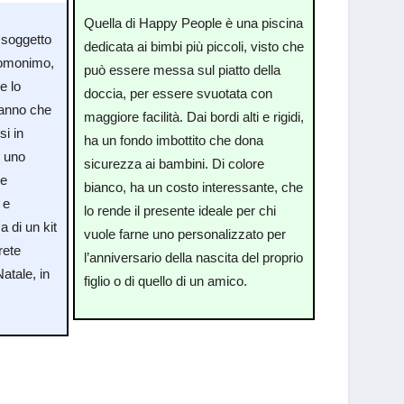
Quella di Happy People è una piscina
 soggetto
dedicata ai bimbi più piccoli, visto che
 omonimo,
può essere messa sul piatto della
e lo
doccia, per essere svuotata con
ranno che
maggiore facilità. Dai bordi alti e rigidi,
si in
ha un fondo imbottito che dona
n uno
sicurezza ai bambini. Di colore
le
bianco, ha un costo interessante, che
 e
lo rende il presente ideale per chi
 di un kit
vuole farne uno personalizzato per
rete
l’anniversario della nascita del proprio
atale, in
figlio o di quello di un amico.