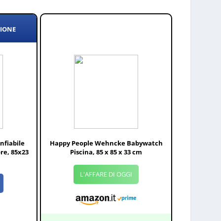
ZIONE
nfiabile
Happy People Wehncke Babywatch
ore, 85x23
Piscina, 85 x 85 x 33 cm
L'AFFARE DI OGGI