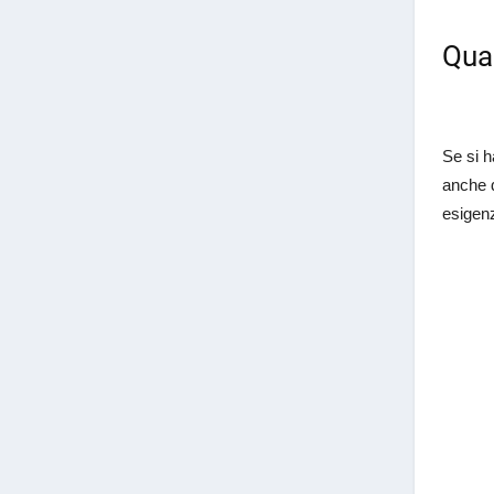
Qual
Se si h
anche d
esigen