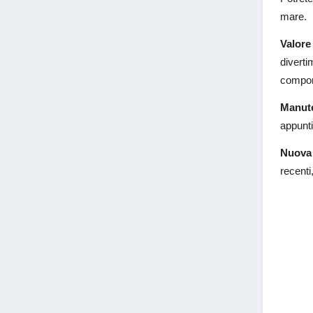
mare.
Valore
diverti
compor
Manut
appunti
Nuova 
recenti