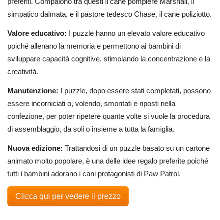
preferiti. Compaiono tra questi il cane pompiere Marshall, il
simpatico dalmata, e il pastore tedesco Chase, il cane poliziotto.
Valore educativo:
I puzzle hanno un elevato valore educativo
poiché allenano la memoria e permettono ai bambini di
sviluppare capacità cognitive, stimolando la concentrazione e la
creatività.
Manutenzione:
I puzzle, dopo essere stati completati, possono
essere incorniciati o, volendo, smontati e riposti nella
confezione, per poter ripetere quante volte si vuole la procedura
di assemblaggio, da soli o insieme a tutta la famiglia.
Nuova edizione:
Trattandosi di un puzzle basato su un cartone
animato molto popolare, è una delle idee regalo preferite poiché
tutti i bambini adorano i cani protagonisti di Paw Patrol.
Clicca qui per vedere il prezzo