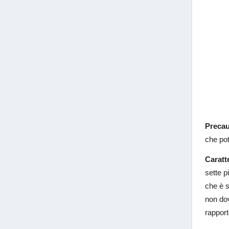
Precau
che pot
Caratt
sette p
che è s
non dov
rappor