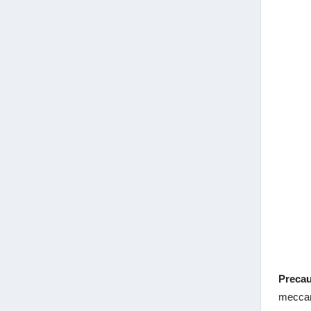
Precau
meccani