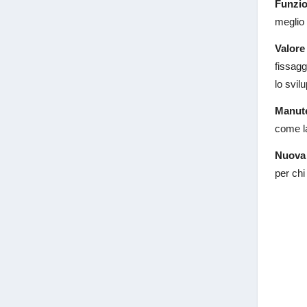
Funzio
meglio 
Valore
fissagg
lo svil
Manut
come la
Nuova 
per chi