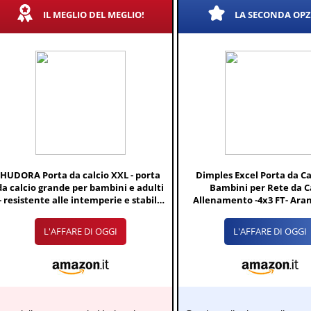
IL MEGLIO DEL MEGLIO!
LA SECONDA OP
HUDORA Porta da calcio XXL - porta
Dimples Excel Porta da Ca
da calcio grande per bambini e adulti
Bambini per Rete da C
- resistente alle intemperie e stabile
Allenamento -4x3 FT- Aran
con rete fitta per casa - Porta da
Pack
esterno per tempo libero e training
L'AFFARE DI OGGI
L'AFFARE DI OGGI