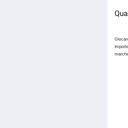
Qual
Giocare
importa
marche 