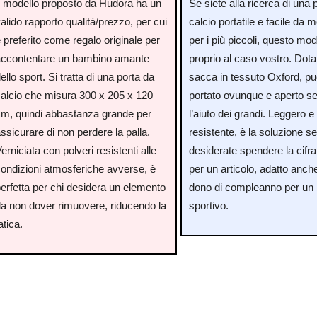
Il modello proposto da Hudora ha un
Se siete alla ricerca di una 
alido rapporto qualità/prezzo, per cui
calcio portatile e facile da 
 preferito come regalo originale per
per i più piccoli, questo mod
accontentare un bambino amante
proprio al caso vostro. Dota
ello sport. Si tratta di una porta da
sacca in tessuto Oxford, p
calcio che misura 300 x 205 x 120
portato ovunque e aperto s
cm, quindi abbastanza grande per
l’aiuto dei grandi. Leggero e
ssicurare di non perdere la palla.
resistente, è la soluzione s
erniciata con polveri resistenti alle
desiderate spendere la cifra
condizioni atmosferiche avverse, è
per un articolo, adatto anch
erfetta per chi desidera un elemento
dono di compleanno per un
da non dover rimuovere, riducendo la
sportivo.
atica.