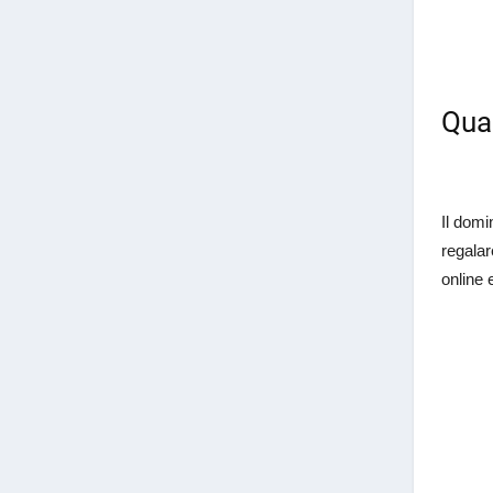
Qual
Il domi
regalar
online 