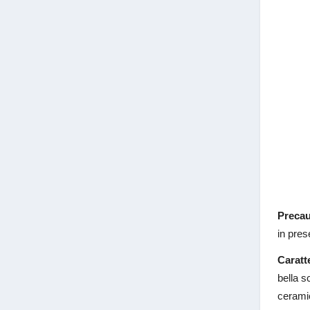
Precau
in pres
Caratte
bella s
ceramic