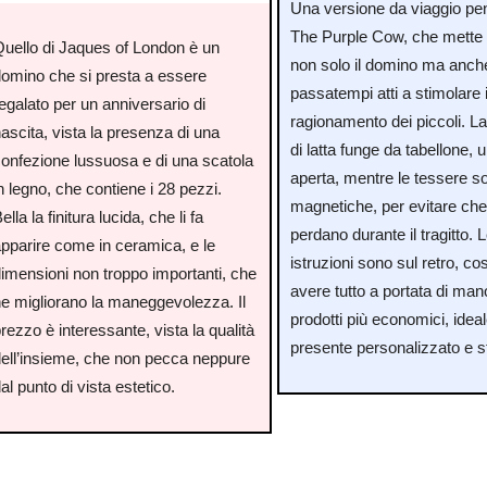
Una versione da viaggio pe
The Purple Cow, che mette 
Quello di Jaques of London è un
non solo il domino ma anche
domino che si presta a essere
passatempi atti a stimolare i
egalato per un anniversario di
ragionamento dei piccoli. La
ascita, vista la presenza di una
di latta funge da tabellone, 
confezione lussuosa e di una scatola
aperta, mentre le tessere s
n legno, che contiene i 28 pezzi.
magnetiche, per evitare che
ella la finitura lucida, che li fa
perdano durante il tragitto. 
apparire come in ceramica, e le
istruzioni sono sul retro, co
dimensioni non troppo importanti, che
avere tutto a portata di man
ne migliorano la maneggevolezza. Il
prodotti più economici, idea
rezzo è interessante, vista la qualità
presente personalizzato e s
dell’insieme, che non pecca neppure
al punto di vista estetico.