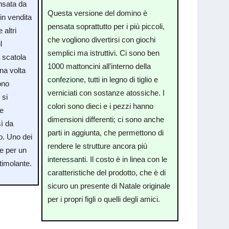
nsata da
Questa versione del domino è
in vendita
pensata soprattutto per i più piccoli,
 altri
che vogliono divertirsi con giochi
l
semplici ma istruttivi. Ci sono ben
 scatola
1000 mattoncini all’interno della
una volta
confezione, tutti in legno di tiglio e
ono
verniciati con sostanze atossiche. I
 si
colori sono dieci e i pezzi hanno
Le
dimensioni differenti; ci sono anche
sì da
parti in aggiunta, che permettono di
o. Uno dei
rendere le strutture ancora più
le per un
interessanti. Il costo è in linea con le
timolante.
caratteristiche del prodotto, che è di
sicuro un presente di Natale originale
per i propri figli o quelli degli amici.