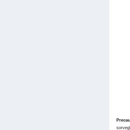
Precau
sorvegl