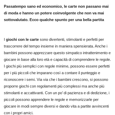
Passatempo sano ed economico, le carte non passano mai
di moda e hanno un potere coinvolgente che non va mai
sottovalutato. Ecco qualche spunto per una bella partita
I
giochi con le carte
sono divertenti, stimolanti e perfetti per
trascorrere del tempo insieme in maniera spensierata. Anche i
bambini possono apprezzare questo simpatico intrattenimento e
giocare in base alla loro età e capacità di comprendere le regole.
I giochi più semplici con regole minime, possono essere perfetti
per i più piccoli che imparano così a contare il punteggio e
riconoscere i semi. Via via che i bambini crescono, si possono
proporre giochi con regolamenti più complessi ma anche più
stimolanti e accattivanti. Con un po’ di pazienza e di dedizione, i
piccoli possono apprendere le regole e memorizzarle per
giocare in modi sempre diversi e dando vita a partite avvincenti
con i propri amici.