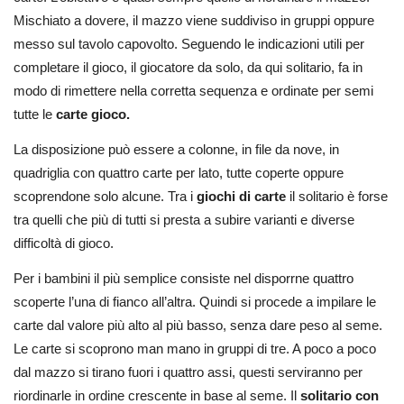
Mischiato a dovere, il mazzo viene suddiviso in gruppi oppure
messo sul tavolo capovolto. Seguendo le indicazioni utili per
completare il gioco, il giocatore da solo, da qui solitario, fa in
modo di rimettere nella corretta sequenza e ordinate per semi
tutte le
carte gioco.
La disposizione può essere a colonne, in file da nove, in
quadriglia con quattro carte per lato, tutte coperte oppure
scoprendone solo alcune. Tra i
giochi di carte
il solitario è forse
tra quelli che più di tutti si presta a subire varianti e diverse
difficoltà di gioco.
Per i bambini il più semplice consiste nel disporrne quattro
scoperte l’una di fianco all’altra. Quindi si procede a impilare le
carte dal valore più alto al più basso, senza dare peso al seme.
Le carte si scoprono man mano in gruppi di tre. A poco a poco
dal mazzo si tirano fuori i quattro assi, questi serviranno per
riordinarle in ordine crescente in base al seme. Il
solitario con