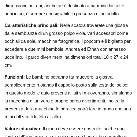
dimensioni, per cui, anche se è destinato a bambini dai sette
anni in su, è sempre consigliabile la presenza di un adulto.
Caratteristiche principali:
Nella scatola troverete una giostra
dalle sembianze di un grosso polpo viola, vari accessori come
occhiali da sole, macchina fotografica, i popcorn e il biglietto per
accedere e due mini bambole, Andrea ed Ethan con annesso
uccellino. Il parco divertimenti ha dimensioni totali 18 x 27 x 24
cm.
Funzioni:
Le bambine potranno far muovere la giostra
semplicemente ruotando il cappello posto sulla testa del polpo:
in questo modo le auto presenti ai lati si muoveranno, simulando
la macchina di un vero e proprio parco divertimenti. Inoltre la
presenza della macchina fotografica potrà fare in modo che una
mini doll scatti le foto all’altra.
Valore educativo:
Il gioco deve essere costruito, anche con
l’aiuto dell’app messa a disposizione da Lego, che permette di