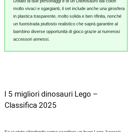
Dotato di due personaggi e di un Dilofosauro dai colori
molto vivaci e sgargianti, il set include anche una girosfera
in plastica trasparente, molto solida e ben rifinita, nonché
un fuoristrada piuttosto realistico che saprà garantire al
bambino diverse opportunità di gioco grazie ai numerosi
accessori annessi.
I 5 migliori dinosauri Lego –
Classifica 2025
Se vi state chiedendo come scegliere un buon Lego Jurassic