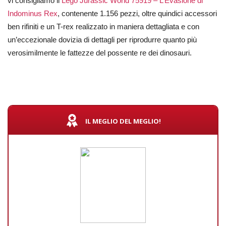
vi consigliamo il
Lego Jurassic World 75919 – L’Evasione di
Indominus Rex
, contenente 1.156 pezzi, oltre quindici accessori
ben rifiniti e un T-rex realizzato in maniera dettagliata e con
un’eccezionale dovizia di dettagli per riprodurre quanto più
verosimilmente le fattezze del possente re dei dinosauri.
IL MEGLIO DEL MEGLIO!