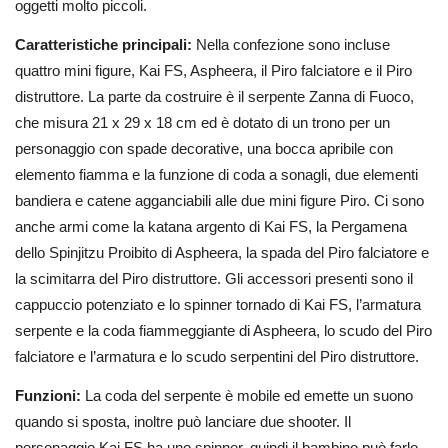
oggetti molto piccoli.
Caratteristiche principali:
Nella confezione sono incluse
quattro mini figure, Kai FS, Aspheera, il Piro falciatore e il Piro
distruttore. La parte da costruire è il serpente Zanna di Fuoco,
che misura 21 x 29 x 18 cm ed è dotato di un trono per un
personaggio con spade decorative, una bocca apribile con
elemento fiamma e la funzione di coda a sonagli, due elementi
bandiera e catene agganciabili alle due mini figure Piro. Ci sono
anche armi come la katana argento di Kai FS, la Pergamena
dello Spinjitzu Proibito di Aspheera, la spada del Piro falciatore e
la scimitarra del Piro distruttore. Gli accessori presenti sono il
cappuccio potenziato e lo spinner tornado di Kai FS, l’armatura
serpente e la coda fiammeggiante di Aspheera, lo scudo del Piro
falciatore e l’armatura e lo scudo serpentini del Piro distruttore.
Funzioni:
La coda del serpente è mobile ed emette un suono
quando si sposta, inoltre può lanciare due shooter. Il
personaggio Kai FS ha uno spinner, quindi il bambino può farlo