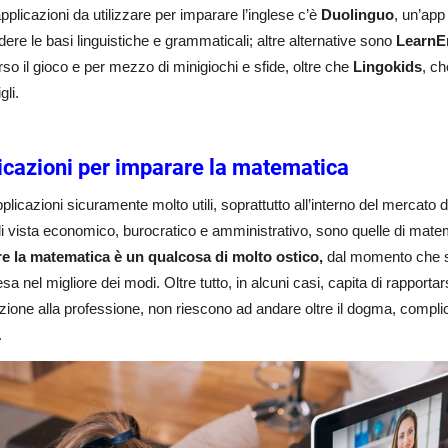
applicazioni da utilizzare per imparare l’inglese c’è
Duolinguo
, un’app
ere le basi linguistiche e grammaticali; altre alternative sono
LearnEn
rso il gioco e per mezzo di minigiochi e sfide, oltre che
Lingokids
, ch
igli.
icazioni per imparare la matematica
pplicazioni sicuramente molto utili, soprattutto all’interno del mercato d
i vista economico, burocratico e amministrativo, sono quelle di matem
re la matematica è un qualcosa di molto ostico,
dal momento che si
a nel migliore dei modi. Oltre tutto, in alcuni casi, capita di rapport
zione alla professione, non riescono ad andare oltre il dogma, compl
.