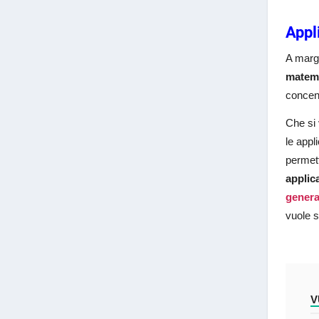
Appl
A margi
matem
concent
Che si 
le appl
permett
applic
genera
vuole 
V