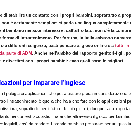
e di stabilire un contatto con i propri bambini, soprattutto a prop
 non è certamente semplice; si parla una lingua completamente d
e il bambino nei suoi interessi e, dall’altro lato, non c’è la comp
e forme di intrattenimento. Per fortuna, in Italia esistono numeros
ro a differenti esigenze, basti pensare al gioco online e a
tutti i 
 da parte di ADM
. Anche nell’ambito del rapporto genitori-figli, 
 e divertirsi con i propri bambini: ecco quali sono le migliori.
icazioni per imparare l’inglese
a tipologia di applicazioni che potrà essere presa in considerazione pe
rso l’intrattenimento, è quella che ha a che fare con le
applicazioni p
ntissima, soprattutto per il futuro dei più piccoli, dunque sarà importa
tanto nei contesti scolastici ma anche attraverso il gioco, per
familia
olloquiali, così da rendere il proprio bambino preparato per un qualsia