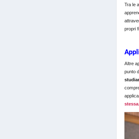
Tra le 
apprend
attrave
propri f
Appl
Altre a
punto d
studia
compres
applica
stessa