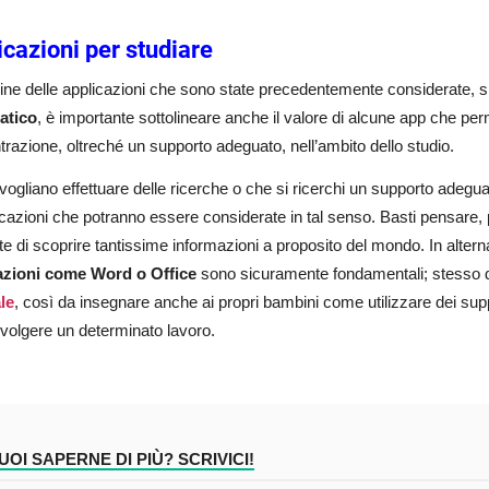
icazioni per studiare
ne delle applicazioni che sono state precedentemente considerate, s
atico
, è importante sottolineare anche il valore di alcune app che pe
razione, oltreché un supporto adeguato, nell’ambito dello studio.
vogliano effettuare delle ricerche o che si ricerchi un supporto adeg
icazioni che potranno essere considerate in tal senso. Basti pensare
e di scoprire tantissime informazioni a proposito del mondo. In alternat
azioni come Word o Office
sono sicuramente fondamentali; stesso 
le
, così da insegnare anche ai propri bambini come utilizzare dei supp
svolgere un determinato lavoro.
UOI SAPERNE DI PIÙ? SCRIVICI!