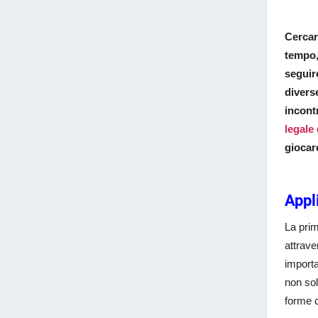
Cercar
tempo,
seguir
divers
incont
legale
giocare
Appl
La prim
attrave
importa
non sol
forme c