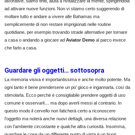
lavorative, siamo finiti, aiuta a rivitalizzare la mente, spingendola
ad attivare nuove funzioni. Non vi stiamo certo suggerendo di
mollare tutto e andare a vivere alle Bahamas ma
semplicemente di non restare imprigionati nelle routine
quotidiane, per esempio trovando strade alternative per tornare
a casa o andando a giocare ad
Aviator Demo
al parco invece
che farlo a casa.
Guardare gli oggetti… sottosopra
La memoria visiva è importantissima e anche molto potente. Ma
ogni tanto è bene prendersene un po’ gioco e ingannarla, così da
stimolarla. Ecco perché è consigliabile prendere oggetti di uso
comune e osservarli… ma dopo averli messi al contrario. In
questo modo il cervello non faticherà certo a riconoscere
l’oggetto ma noterà anche nuovi dettagli, una diversa relazione
con l’ambiente circostante e qualche altra curiosità. Insomma,
guardare le cose da un differente punto di vista è un buon