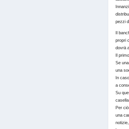
Innanzi
distrib
pezzi d
Il banc
propri 
dovrà a
Il prim
Se una 
una soc
In caso
a conse
Su ques
casella 
Per ciò
una car
notizie