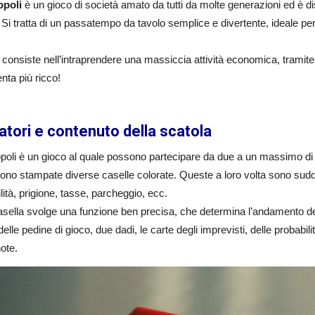
opoli
è un gioco di società amato da tutti da molte generazioni ed è disp
. Si tratta di un passatempo da tavolo semplice e divertente, ideale pe
o consiste nell’intraprendere una massiccia attività economica, tramite l’
enta più ricco!
atori e contenuto della scatola
poli è un gioco al quale possono partecipare da due a un massimo di o
ono stampate diverse caselle colorate. Queste a loro volta sono suddiv
lità, prigione, tasse, parcheggio, ecc.
sella svolge una funzione ben precisa, che determina l’andamento della
elle pedine di gioco, due dadi, le carte degli imprevisti, delle probabilit
ote.