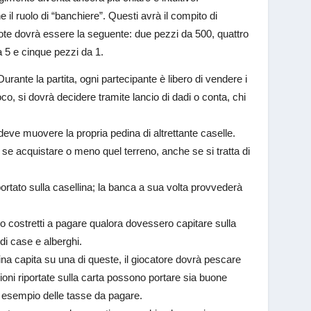
l ruolo di “banchiere”. Questi avrà il compito di
conote dovrà essere la seguente: due pezzi da 500, quattro
 5 e cinque pezzi da 1.
Durante la partita, ogni partecipante è libero di vendere i
ioco, si dovrà decidere tramite lancio di dadi o conta, chi
 deve muovere la propria pedina di altrettante caselle.
re se acquistare o meno quel terreno, anche se si tratta di
iportato sulla casellina; la banca a sua volta provvederà
nno costretti a pagare qualora dovessero capitare sulla
e di case e alberghi.
ina capita su una di queste, il giocatore dovrà pescare
ioni riportate sulla carta possono portare sia buone
r esempio delle tasse da pagare.