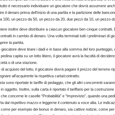
tutto è necessario individuare un giocatore che dovrà assumere anche i
uire il denaro prima dell’inizio di una partita e la partizione delle ban
a 100, un pezzo da 50, un pezzo da 20, due pezzi da 10, un pezzo da
hiere inoltre deve distribuire a ciascun giocatore ben cinque contratti. 
contratti in cambio di denaro. Una volta terminati tutti i preliminari di g
prire la partita.
o giocatore deve tirare i dadi e in base alla somma del loro punteggio,
pedina capita su un lotto libero, il giocatore avrà la facoltà di decide
ietà o di una stazione.
 di acquisto del lotto, il giocatore dovrà pagare il prezzo del terreno r
gnare all’acquirente la rispettiva carta/contratto.
ta sono riportate le tariffe di pedaggio, che gli altri concorrenti sara
in oggetto. Inoltre, sulla carta è riportato il tariffario per la costruzion
 che concerne le caselle “Probabilità” e “Imprevisto”, quando una ped
ta dal rispettivo mazzo e leggerne il contenuto a voce alta. Le indicaz
, come per esempio dei bonus in denaro, sia cattive notizie, come pe