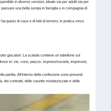
onibile in diverse versioni, ideate sia per adulti sia per
r passare una bella serata in famiglia o in compagnia di
acquisto di case e di lotti di terreno; in pratica vince
tto giocatori. La scatola contiene un tabellone sul
ise in: vie, corsi, piazze, imprese/società, imprevisti,
 partita. All’interno della confezione sono presenti
à, dei contratti, delle casette miniaturizzate e delle