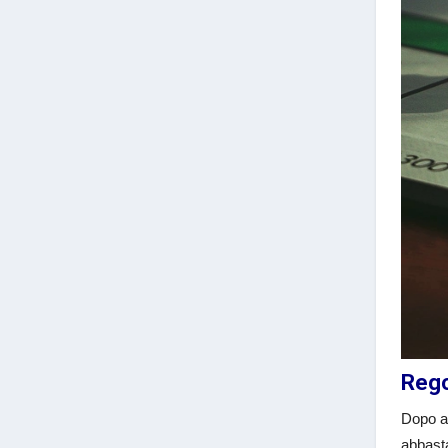
Rego
Dopo av
abbasta