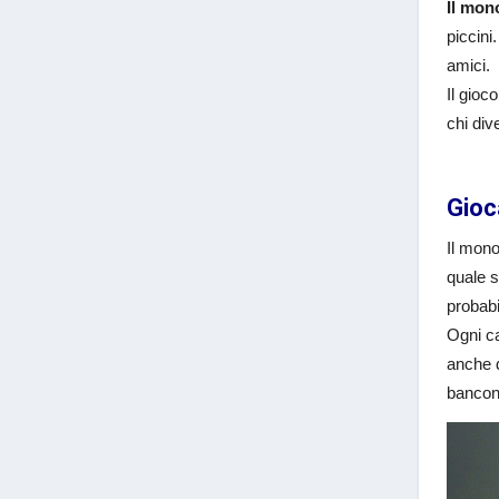
Il mon
piccini
amici.
Il gioc
chi div
Gioc
Il mono
quale s
probabi
Ogni ca
anche d
bancon