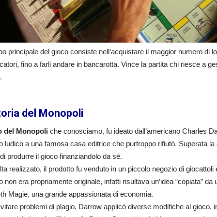
o principale del gioco consiste nell’acquistare il maggior numero di lotti
iocatori, fino a farli andare in bancarotta. Vince la partita chi riesce a g
.
toria del Monopoli
co del Monopoli
che conosciamo, fu ideato dall’americano Charles Dar
o ludico a una famosa casa editrice che purtroppo rifiutò. Superata la
di produrre il gioco finanziandolo da sé.
ta realizzato, il prodotto fu venduto in un piccolo negozio di giocatto
o non era propriamente originale, infatti risultava un’idea “copiata” da 
eth Magie, una grande appassionata di economia.
itare problemi di plagio, Darrow applicò diverse modifiche al gioco, 