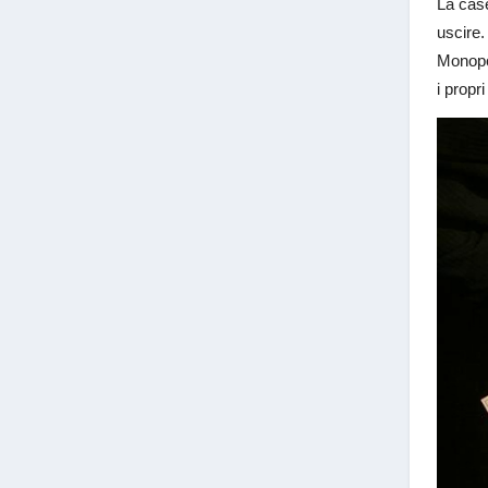
La case
uscire. 
Monopol
i propr