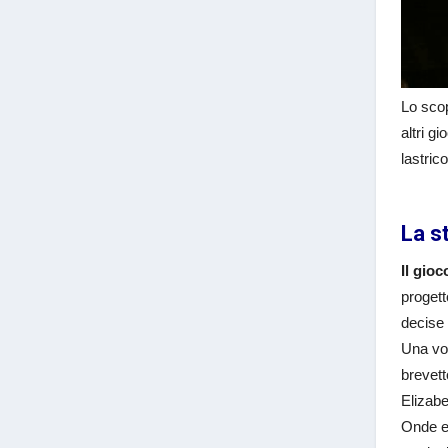
Lo scop
altri g
lastrico
La s
Il gio
progett
decise 
Una vol
brevett
Elizab
Onde ev