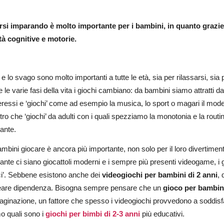
irsi imparando è molto importante per i bambini, in quanto grazie
tà cognitive e motorie.
o e lo svago sono molto importanti a tutte le età, sia per rilassarsi, s
 le varie fasi della vita i giochi cambiano: da bambini siamo attratti 
nteressi e ‘giochi’ come ad esempio la musica, lo sport o magari il m
tro che ‘giochi’ da adulti con i quali spezziamo la monotonia e la routi
sante.
ambini giocare è ancora più importante, non solo per il loro divertimen
nte ci siano giocattoli moderni e i sempre più presenti videogame, i gio
ci’. Sebbene esistono anche dei
videogiochi per bambini di 2 anni
, 
eare dipendenza. Bisogna sempre pensare che un
gioco per bambi
aginazione, un fattore che spesso i videogiochi provvedono a soddis
o quali sono i
giochi per bimbi di 2-3 anni
più educativi.