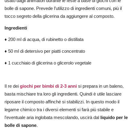
usato dagli animatori durante le feste a base di giochi con le
bolle di sapone. Prevede l’utilizzo di ingredienti comuni, più il
tocco segreto della glicerina da aggiungere al composto.
Ingredienti
♦ 200 ml di acqua, di rubinetto o distillata
♦ 50 ml di detersivo per piatti concentrato
♦ 1 cucchiaio di glicerina o glicerolo vegetale
Il re dei
giochi per bimbi di 2-3 anni
si prepara in un baleno,
basta mischiare tra loro gli ingredienti. Quindi è utile lasciare
riposare il composto affinché si stabilizzi. In questo modo il
legame chimico tra i diversi elementi si farà più stabile e
l’eventuale aria inglobata mescolando, uscirà dal
liquido per le
bolle di sapone
.