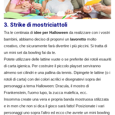
3. Strike di mostriciattoli
Tra le centinaia di
idee per Halloween
da realizzare con i vostri
bambini, abbiamo deciso di proporvi un
lavoretto
molto
creativo, che sicuramente farà divertire i più piccini. Si tratta di
un mini set da bowling fai da te.
Potete utilizzare delle lattine vuote o se preferite dei rotoli esauriti
di carta igienica. Per costruire il piccolo playset serviranno
almeno sei cilindri e una pallina da tennis. Dipingete le lattine (o i
rotoli di carta) con dei colori acrilici e disegnatevi sopra dei
personaggi a tema Halloween: Dracula, il mostro di
Frankenstein, l’uomo lupo, la zucca malefica, ecc.
Insomma create una vera e propria banda mostruosa stilizzata
e in men che non si dica il gioco sarà fatto! Posizionate i vari
personaggi uno sopra l’altro ed ecco che avrete un mini bowling