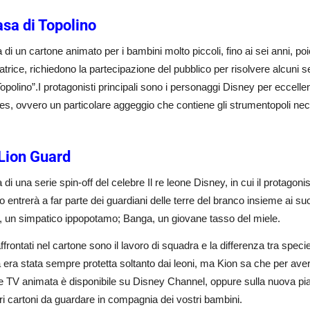
asa di Topolino
ta di un cartone animato per i bambini molto piccoli, fino ai sei anni, p
ratrice, richiedono la partecipazione del pubblico per risolvere alcuni 
opolino”.I protagonisti principali sono i personaggi Disney per eccell
es, ovvero un particolare aggeggio che contiene gli strumentopoli neces
Lion Guard
ta di una serie spin-off del celebre Il re leone Disney, in cui il protagoni
o entrerà a far parte dei guardiani delle terre del branco insieme ai su
, un simpatico ippopotamo; Banga, un giovane tasso del miele.
affrontati nel cartone sono il lavoro di squadra e la differenza tra specie
era stata sempre protetta soltanto dai leoni, ma Kion sa che per avere 
e TV animata è disponibile su Disney Channel, oppure sulla nuova pi
ltri cartoni da guardare in compagnia dei vostri bambini.