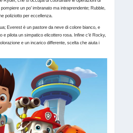
me Ryder, che si occupa di coordinare le operazioni di
ata pompiere un po’ imbranato ma intraprendente; Rubble,
ne poliziotto per eccellenza.
ua; Everest è un pastore da neve di colore bianco, e
 pilota un simpatico elicottero rosa. Infine c’è Rocky,
lorazione e un incarico differente, scelta che aiuta i