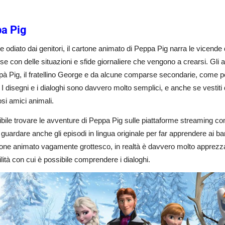
a Pig
 odiato dai genitori, il cartone animato di Peppa Pig narra le vicende d
ese con delle situazioni e sfide giornaliere che vengono a crearsi. Gl
pà Pig, il fratellino George e da alcune comparse secondarie, come 
I disegni e i dialoghi sono davvero molto semplici, e anche se vestit
si amici animali.
bile trovare le avventure di Peppa Pig sulle piattaforme streaming 
 guardare anche gli episodi in lingua originale per far apprendere ai 
one animato vagamente grottesco, in realtà è davvero molto apprezzato d
cilità con cui è possibile comprendere i dialoghi.