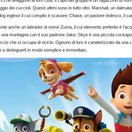
i che affliggono la loro città. Il capo del gruppo è un ragazzino di no
ggio dei cuccioli. Questi ultimi sono in tutto otto: Marshall, un dalm
dog inglese il cui compito è scavare; Chase, un pastore tedesco, il ca
nte anche un labrador di nome Zuma, il cui elemento preferito è l’acq
 una montagna con il suo padrone Jake; Skye è una piccola cockapoo e
ccio che si occupa di riciclo. Ognuno di loro è caratterizzato da una co
 a distinguerli in modo semplice e immediato.