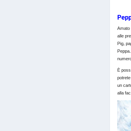
Pepp
Amato e
alle pr
Pig, pa
Peppa. 
numero
È possi
potrete
un cart
alla fa