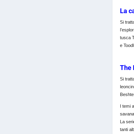
La c
Si trat
l’esplo
tusca T
e Toodl
The 
Si trat
leoncin
Beshte
I temi 
savana 
La seri
tanti a