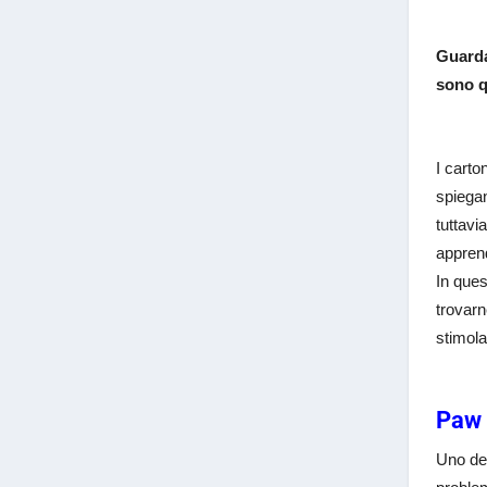
Guarda
sono q
I carto
spiegan
tuttavi
apprend
In ques
trovarn
stimola
Paw 
Uno dei