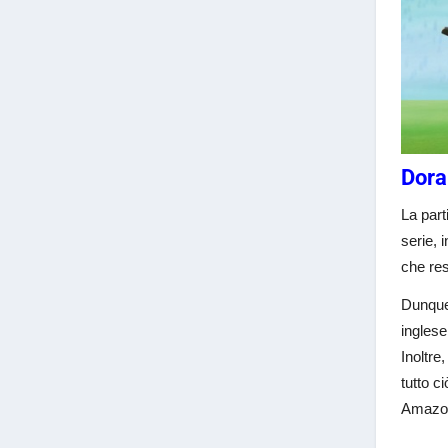
Dora 
La part
serie, 
che res
Dunque,
inglese
Inoltr
tutto c
Amazon