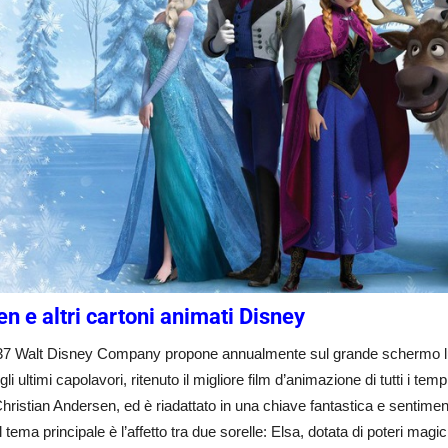
en e altri cartoni animati Disney
37 Walt Disney Company propone annualmente sul grande schermo lungo
li ultimi capolavori, ritenuto il migliore film d’animazione di tutti i te
ristian Andersen, ed è riadattato in una chiave fantastica e sentimen
, il tema principale è l’affetto tra due sorelle: Elsa, dotata di poteri m