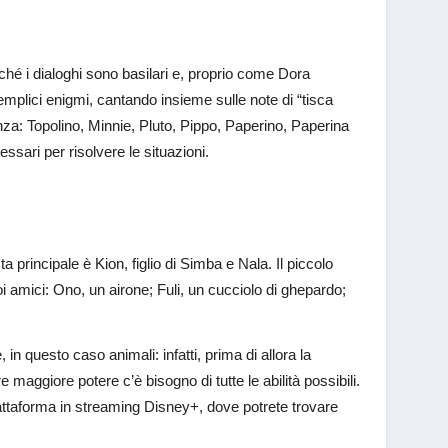
oiché i dialoghi sono basilari e, proprio come Dora
semplici enigmi, cantando insieme sulle note di “tisca
enza: Topolino, Minnie, Pluto, Pippo, Paperino, Paperina
sari per risolvere le situazioni.
sta principale è Kion, figlio di Simba e Nala. Il piccolo
oi amici: Ono, un airone; Fuli, un cucciolo di ghepardo;
, in questo caso animali: infatti, prima di allora la
maggiore potere c’è bisogno di tutte le abilità possibili.
attaforma in streaming Disney+, dove potrete trovare