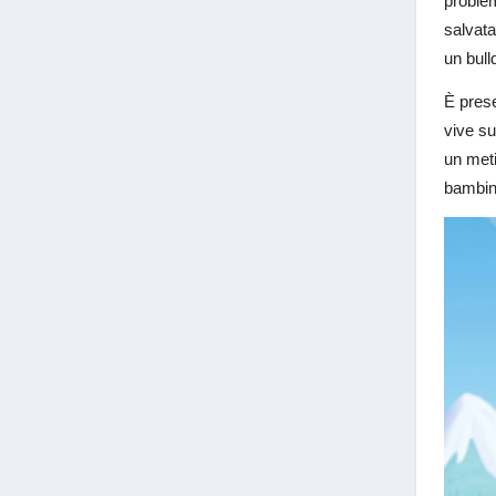
problem
salvata
un bull
È prese
vive su
un meti
bambini