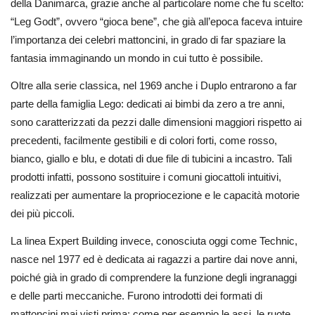
della Danimarca, grazie anche al particolare nome che fu scelto:
“Leg Godt”, ovvero “gioca bene”, che già all’epoca faceva intuire
l’importanza dei celebri mattoncini, in grado di far spaziare la
fantasia immaginando un mondo in cui tutto è possibile.
Oltre alla serie classica, nel 1969 anche i Duplo entrarono a far
parte della famiglia Lego: dedicati ai bimbi da zero a tre anni,
sono caratterizzati da pezzi dalle dimensioni maggiori rispetto ai
precedenti, facilmente gestibili e di colori forti, come rosso,
bianco, giallo e blu, e dotati di due file di tubicini a incastro. Tali
prodotti infatti, possono sostituire i comuni giocattoli intuitivi,
realizzati per aumentare la propriocezione e le capacità motorie
dei più piccoli.
La linea Expert Building invece, conosciuta oggi come Technic,
nasce nel 1977 ed è dedicata ai ragazzi a partire dai nove anni,
poiché già in grado di comprendere la funzione degli ingranaggi
e delle parti meccaniche. Furono introdotti dei formati di
mattoncini mai visti prima: come per esempio le assi, le ruote