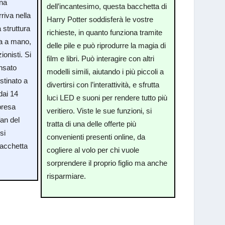
una
dell’incantesimo, questa bacchetta di
riva nella
Harry Potter soddisferà le vostre
 struttura
richieste, in quanto funziona tramite
ta a mano,
delle pile e può riprodurre la magia di
ionisti. Si
film e libri. Può interagire con altri
ensato
modelli simili, aiutando i più piccoli a
stinato a
divertirsi con l’interattività, e sfrutta
dai 14
luci LED e suoni per rendere tutto più
presa
veritiero. Viste le sue funzioni, si
fan del
tratta di una delle offerte più
si
convenienti presenti online, da
bacchetta
cogliere al volo per chi vuole
sorprendere il proprio figlio ma anche
risparmiare.