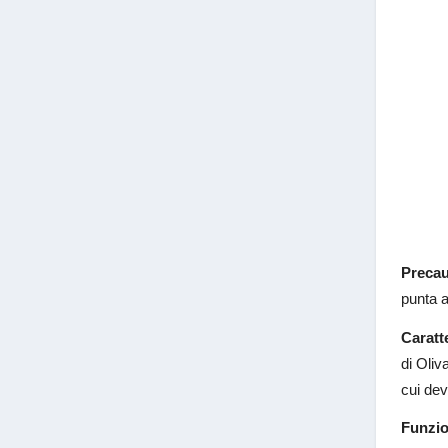
Precau
punta a
Caratte
di Oliv
cui dev
Funzio