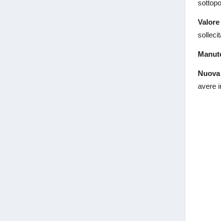
sottopor
Valore
solleci
Manut
Nuova 
avere i