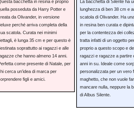
Questa bacchetta in resina è proprio
La bacchetta di Silente ha 
quella posseduta da Harry Potter e
lunghezza di ben 38 cm e ar
reata da Olivander, in versione
scatola di Olivander. Ha una
deluxe perché arriva completa della
in resina ben curata e dipin
sua scatola. Curata nei minimi
per la contentezza dei collez
ettagli, è lunga 35 cm e per questo è
tratta infatti di un oggetto p
estinata soprattutto ai ragazzi e alle
proprio a questo scopo e de
ragazze che hanno almeno 14 anni.
ragazzi e ragazze a partire 
Perfetta come presente di Natale, per
anni in su. Ideale come sor
chi cerca un’idea di marca per
personalizzata per un vero 
orprendere figli e amici.
maghetto, che non vuole far
mancare nulla, neppure la 
di Albus Silente.