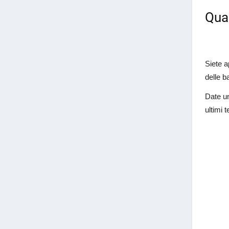
Qual
Siete a
delle b
Date un
ultimi 