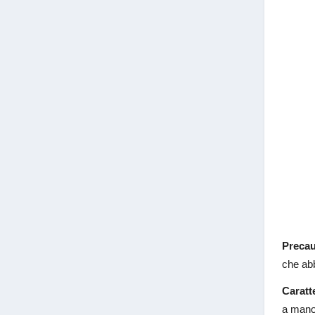
Precau
che abb
Caratte
a mano.