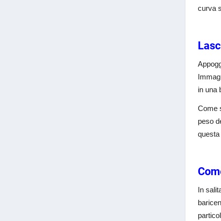
curva s
Lasc
Appoggi
Immagin
in una 
Come se
peso de
questa 
Come
In sali
baricen
partico