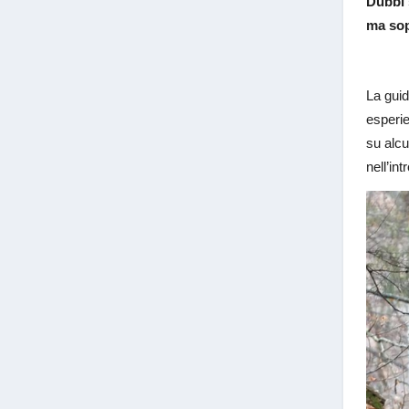
Dubbi 
ma sop
La gui
esperie
su alcu
nell’int