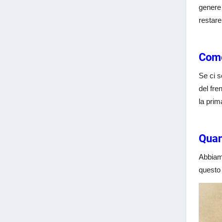
genere 
restare
Come
Se ci s
del fre
la prim
Quan
Abbiamo
questo 