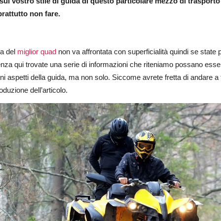
sul vostro stile di guida di questo particolare mezzo di trasporto?
rattutto non fare.
da del
miglior quad
non va affrontata con superficialità quindi se sta
nza qui trovate una serie di informazioni che riteniamo possano essere
ni aspetti della guida, ma non solo. Siccome avrete fretta di andare a
roduzione dell’articolo.