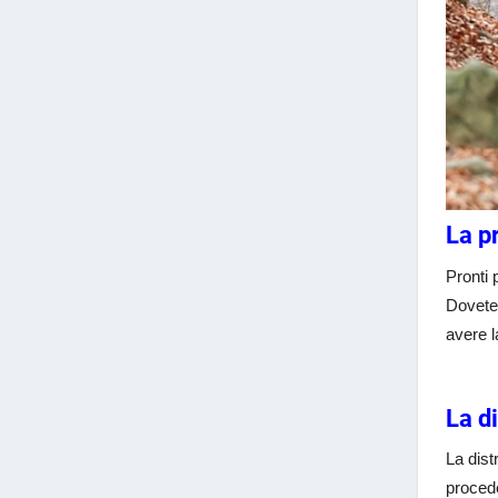
La p
Pronti 
Dovete 
avere l
La d
La dist
procede