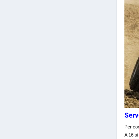
Serv
Per co
A 16 si