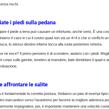
enza rischi.
iate i piedi sulla pedana
are il piede a terra può causare un infortunio, anche serio. È una co
iamo il caso in cui il vostro quad non sia un 4×4 e che si verifichi un 
buca, lo stesso destino infame tocca alla ruota posteriore sinistra.
 ne esce? Il primo pensiero è di scendere, aiutarsi con i piedi. Meglio
l corpo sulle gambe, tenetevi al manubrio, bate dondolare il quad e a
situazione.
 affrontare le salite
ta è fondamentale la corretta postura. Vediamo un paio di esempi tipici. 
tro inarcandovi verso l’avantreno per favorire la migliore aderenza pos
larmente impegnative, poi, è importante mantenere una velocità cost