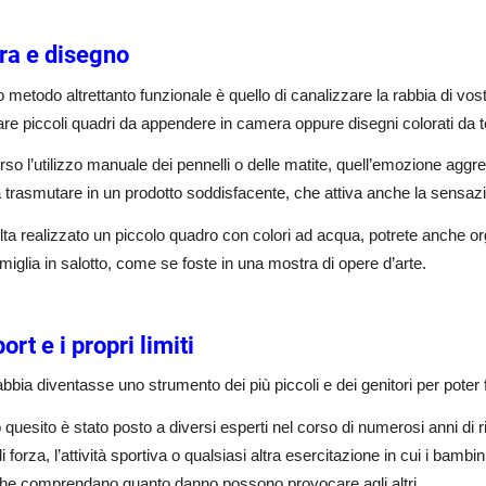
ura e disegno
o metodo altrettanto funzionale è quello di canalizzare la rabbia di vostro
are piccoli quadri da appendere in camera oppure disegni colorati da t
rso l’utilizzo manuale dei pennelli o delle matite, quell’emozione ag
à trasmutare in un prodotto soddisfacente, che attiva anche la sensazi
ta realizzato un piccolo quadro con colori ad acqua, potrete anche or
amiglia in salotto, come se foste in una mostra di opere d’arte.
ort e i propri limiti
abbia diventasse uno strumento dei più piccoli e dei genitori per pote
quesito è stato posto a diversi esperti nel corso di numerosi anni di r
i forza, l’attività sportiva o qualsiasi altra esercitazione in cui i bambi
che comprendano quanto danno possono provocare agli altri.