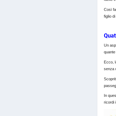
Così fa
figlio 
Quat
Un aspe
quante 
Ecco, l
senza 
Scoprit
passegg
In ques
ricordi 