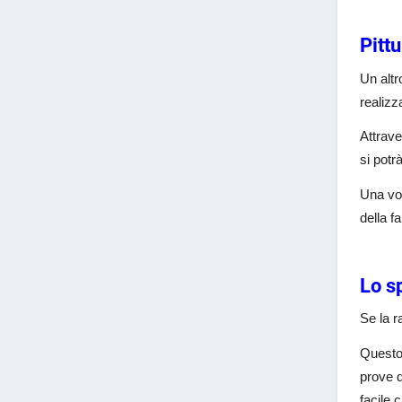
Pitt
Un altr
realizz
Attrave
si potr
Una vol
della f
Lo sp
Se la r
Questo 
prove d
facile 