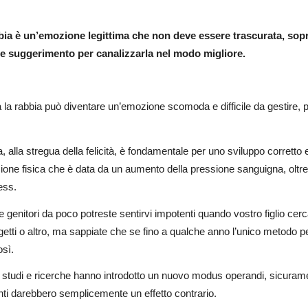
bia è un’emozione legittima che non deve essere trascurata, sopr
e suggerimento per canalizzarla nel modo migliore.
a la rabbia può diventare un’emozione scomoda e difficile da gestire, 
a, alla stregua della felicità, è fondamentale per uno sviluppo corret
one fisica che è data da un aumento della pressione sanguigna, oltre 
ress.
e genitori da poco potreste sentirvi impotenti quando vostro figlio cer
etti o altro, ma sappiate che se fino a qualche anno l’unico metodo pe
osì.
 studi e ricerche hanno introdotto un nuovo modus operandi, sicuramen
nti darebbero semplicemente un effetto contrario.