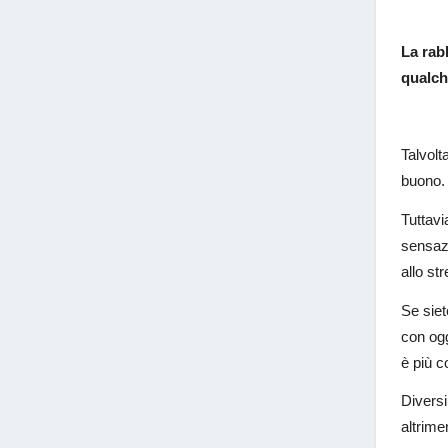
La rab
qualch
Talvolt
buono.
Tuttavi
sensazi
allo st
Se siet
con ogg
è più c
Diversi
altrime