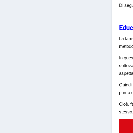
Di segu
Educ
La famo
metodo 
In que
sottova
aspetta
Quindi 
primo c
Cioè, f
stesso