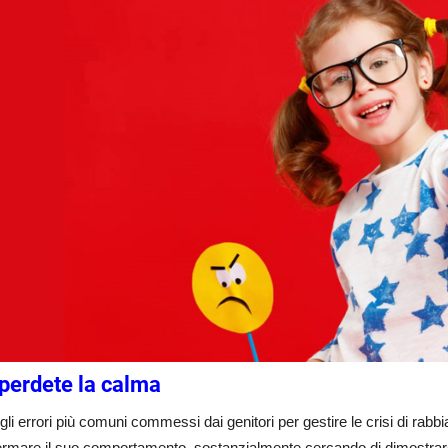
perdete la calma
li errori più comuni commessi dai genitori per gestire le crisi di rabbia
ermare il suo comportamento, sostanzialmente cercando di dimostrare c