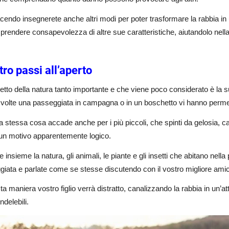
cendo insegnerete anche altri modi per poter trasformare la rabbia in 
di prendere consapevolezza di altre sue caratteristiche, aiutandolo nella
tro passi all’aperto
tto della natura tanto importante e che viene poco considerato è la s
volte una passeggiata in campagna o in un boschetto vi hanno permes
a stessa cosa accade anche per i più piccoli, che spinti da gelosia, cap
un motivo apparentemente logico.
e insieme la natura, gli animali, le piante e gli insetti che abitano nel
iata e parlate come se stesse discutendo con il vostro migliore ami
ta maniera vostro figlio verrà distratto, canalizzando la rabbia in un’at
indelebili.