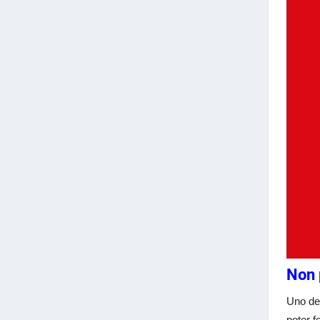
Non 
Uno deg
poter f