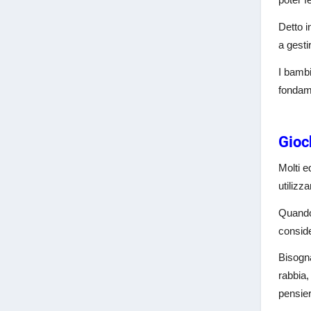
Detto 
a gesti
I bambi
fondame
Gioch
Molti e
utilizz
Quando 
conside
Bisogna
rabbia,
pensier