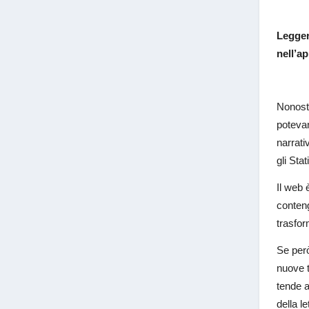
Legger
nell’a
Nonosta
potevan
narrati
gli Sta
Il web 
conteng
trasfor
Se però
nuove t
tende a
della l