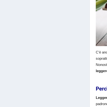
C’è anc
sopratt
Nonost
legge
Perc
Legger
padrone