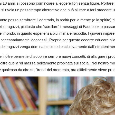
ai 10 anni, si possono cominciare a leggere libri senza figure. Portare
 si rivela un passatempo alternativo che può aiutare a farli staccare
nte possa sembrare il contrario, in realtà per la mente (e lo spirito) 
ni
o ragazzi, piuttosto che ‘scrollare’ i messaggi di Facebook o passare
el mondo, in quanto esperienza più intima e raccolta. I giovani impar
necessariamente ‘connessi’. Proprio per questo occorre educare alla let
ei ragazzi venga dominato solo ed esclusivamente dall’intratteniment
 inoltre permette di scoprire sempre nuovi concetti, di allargare i prop
oltre quella ‘di massa’ solitamente propinata sui social. Nel nostro 
qualcosa da dire sui ‘trend’ del momento, ma difficilmente viene pro