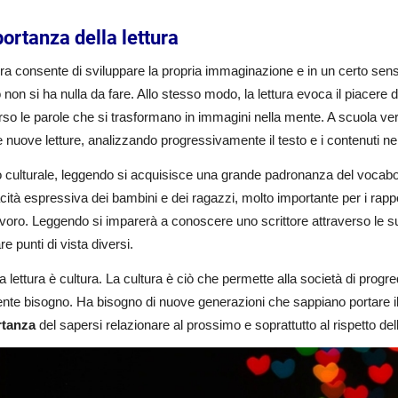
portanza della lettura
ura consente di sviluppare la propria immaginazione e in un certo sen
non si ha nulla da fare. Allo stesso modo, la lettura evoca il piacere d
rso le parole che si trasformano in immagini nella mente. A scuola v
nuove letture, analizzando progressivamente il testo e i contenuti nel
lo culturale, leggendo si acquisisce una grande padronanza del vocabo
cità espressiva dei bambini e dei ragazzi, molto importante per i rappo
avoro. Leggendo si imparerà a conoscere uno scrittore attraverso le s
re punti di vista diversi.
 la lettura è cultura. La cultura è ciò che permette alla società di progre
nte bisogno. Ha bisogno di nuove generazioni che sappiano portare il
rtanza
del sapersi relazionare al prossimo e soprattutto al rispetto de