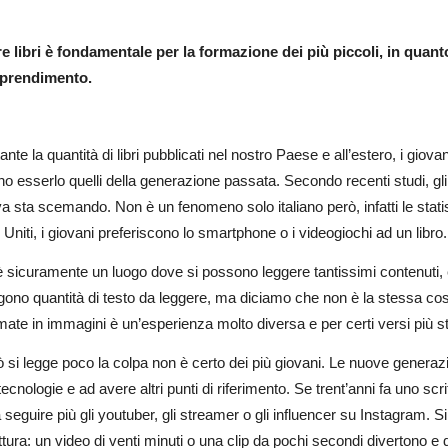
e libri è fondamentale per la formazione dei più piccoli, in quant
pprendimento.
nte la quantità di libri pubblicati nel nostro Paese e all’estero, i giov
o esserlo quelli della generazione passata. Secondo recenti studi, gli it
va sta scemando. Non è un fenomeno solo italiano però, infatti le sta
ti Uniti, i giovani preferiscono lo smartphone o i videogiochi ad un libro
è sicuramente un luogo dove si possono leggere tantissimi contenuti, e
ono quantità di testo da leggere, ma diciamo che non è la stessa co
mate in immagini è un’esperienza molto diversa e per certi versi più s
 si legge poco la colpa non è certo dei più giovani. Le nuove generazio
ecnologie e ad avere altri punti di riferimento. Se trent’anni fa uno s
 seguire più gli youtuber, gli streamer o gli influencer su Instagram. S
ettura: un video di venti minuti o una clip da pochi secondi divertono 