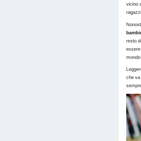
vicino 
ragazzi
Nonosta
bambi
resto d
essere 
mondo d
Leggere
che va 
sempre 