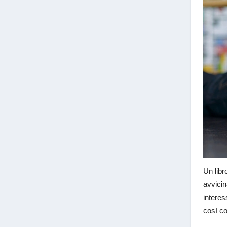
Un libr
avvicin
intere
così c