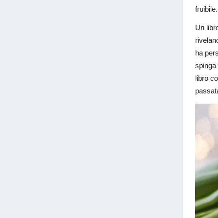
fruibile
Un libr
rivelan
ha pers
spinga 
libro 
passata