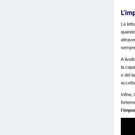
L’im
La lett
quando 
attrave
sempre 
A livel
la capa
o del l
accetta
Infine,
forteme
l’impo