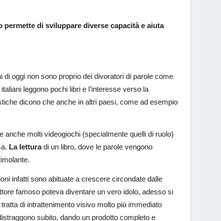
o permette di sviluppare diverse capacità e aiuta
ani di oggi non sono proprio dei divoratori di parole come
aliani leggono pochi libri e l’interesse verso la
tistiche dicono che anche in altri paesi, come ad esempio
.
 anche molti videogiochi (specialmente quelli di ruolo)
sa.
La lettura
di un libro, dove le parole vengono
timolante.
ni infatti sono abituate a crescere circondate dalle
crittore famoso poteva diventare un vero idolo, adesso si
i tratta di intrattenimento visivo molto più immediato
e distraggono subito, dando un prodotto completo e