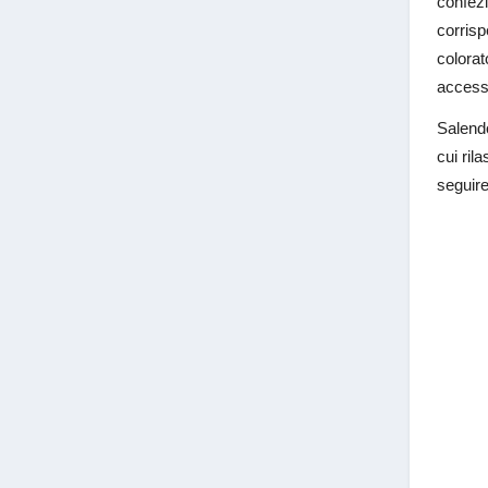
confezi
corrisp
colorat
access
Salendo
cui ril
seguir