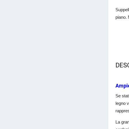
Suppell
piano. 
DES
Ampi
Se sta
legno v
rappres
La gran