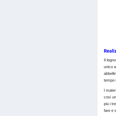
Reali
Il legn
unico a
abbelli
tempo 
I mater
così un
più i t
fare e 