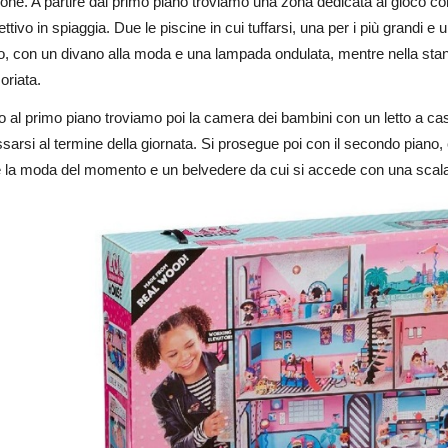
one. A partire dal primo piano troviamo una zona dedicata al gioco con
ettivo in spiaggia. Due le piscine in cui tuffarsi, una per i più grandi 
o, con un divano alla moda e una lampada ondulata, mentre nella sta
oriata.
 al primo piano troviamo poi la camera dei bambini con un letto a ca
assarsi al termine della giornata. Si prosegue poi con il secondo piano
e la moda del momento e un belvedere da cui si accede con una scala