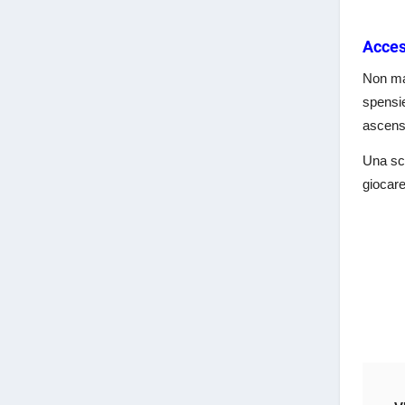
Acces
Non man
spensie
ascenso
Una sca
giocare