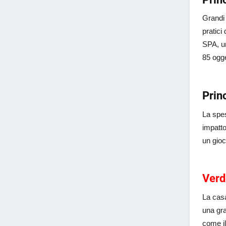
Grandi 
pratici
SPA, un
85 ogge
Prin
La spes
impatto
un gioc
Verd
La casa
una gra
come il