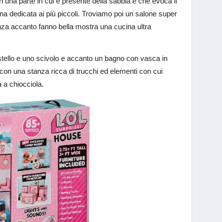
 una parte in cui è presente della sabbia e che evoca il
e una dedicata ai più piccoli. Troviamo poi un salone super
nza accanto fanno bella mostra una cucina ultra
stello e uno scivolo e accanto un bagno con vasca in
, con una stanza ricca di trucchi ed elementi con cui
 a chiocciola.