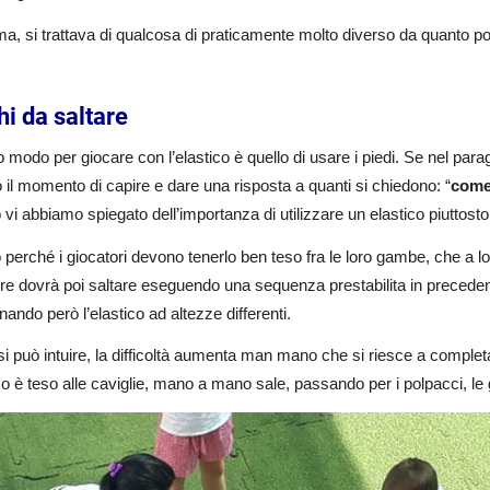
, si trattava di qualcosa di praticamente molto diverso da quanto poi s
hi da saltare
o modo per giocare con l’elastico è quello di usare i piedi. Se nel para
o il momento di capire e dare una risposta a quanti si chiedono: “
come
vi abbiamo spiegato dell’importanza di utilizzare un elastico piuttosto
perché i giocatori devono tenerlo ben teso fra le loro gambe, che a l
re dovrà poi saltare eseguendo una sequenza prestabilita in precedenz
nando però l’elastico ad altezze differenti.
 può intuire, la difficoltà aumenta man mano che si riesce a complet
ico è teso alle caviglie, mano a mano sale, passando per i polpacci, le g