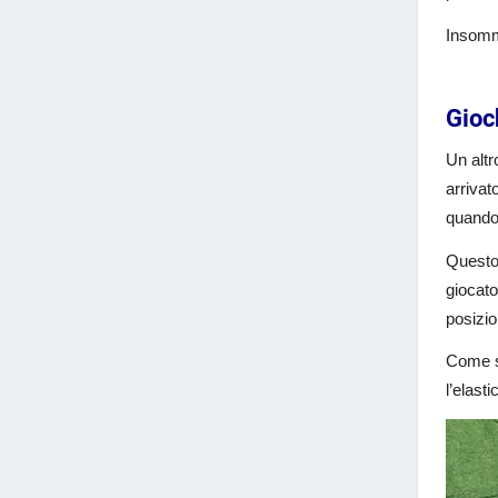
Insomma
Gioc
Un altr
arrivat
quando 
Questo 
giocato
posizio
Come si
l’elast