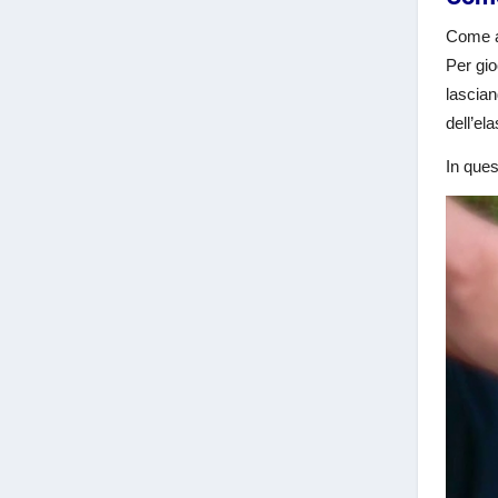
Come an
Per gio
lascian
dell’el
In ques