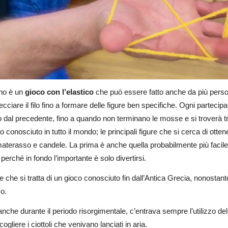
lino è un
gioco con l’elastico
che può essere fatto anche da più perso
recciare il filo fino a formare delle figure ben specifiche. Ogni partecipan
o dal precedente, fino a quando non terminano le mosse e si troverà tra l
o conosciuto in tutto il mondo; le principali figure che si cerca di ott
materasso e candele. La prima è anche quella probabilmente più facile pe
 perché in fondo l’importante è solo divertirsi.
 che si tratta di un gioco conosciuto fin dall’Antica Grecia, nonostan
co.
, anche durante il periodo risorgimentale, c’entrava sempre l’utilizzo 
cogliere i ciottoli che venivano lanciati in aria.