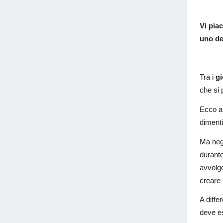
Vi piac
uno de
Tra i
gi
che si 
Ecco al
dimenti
Ma negl
durante
avvolge
creare 
A diffe
deve es