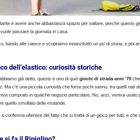
rtante è avere anche abbastanza spazio per saltare, perché questo g
 vuole passare la giornata in casa.
, bando alle ciance e scopriamo innanzitutto un po’ di storia, e poi a
oco dell’elastico: curiosità storiche
bbiamo già detto, questo è uno di quei
giochi di strada anni ‘70
che 
. Ma c’è una piccola curiosità che forse pochi sanno, tra quelli nati dopo
iva comprato in qualche negozio particolare. No, anzi, veniva usato
ire quello smollato delle mutande.
a conferma ulteriore del fatto che si tratta di un gioco per tutti, e ch
si fa il Ripiglino?