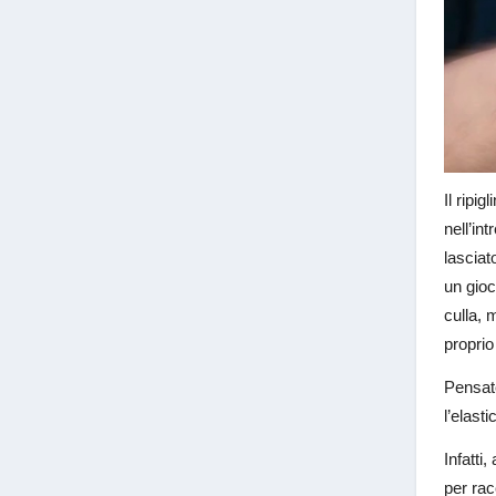
Il ripig
nell’int
lasciat
un gioc
culla, 
proprio
Pensate
l’elasti
Infatti
per rac