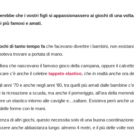
erebbe che i vostri figli si appassionassero ai giochi di una volta,
i più famosi e amati.
ochi di tanto tempo fa
che facevano divertire i bambini, non esistan
poteva trovare a portata di mano.
lora che nascevano il famoso gioco della campana, oppure il calcetto all
care c’è anche il celebre
tappeto elastico
, che in realtà anche ora de
i anni ‘70 e anche negli anni ‘80, tra quelli più amati dalle bambine c’
 la ricreazione a scuola, ma anche il pomeriggio, all’ora della mere
re un elastico intorno alle caviglie e…saltare. Esisteva però anche un 
delle forme con le mani.
renza di altri giochi, questo necessita solo di una buona coordinazione, 
sere anche abbastanza lungo: almeno 4 metri, e il più delle volte no