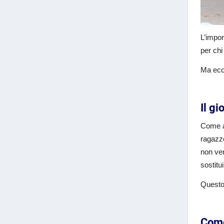
L’impo
per chi
Ma ecco
Il gi
Come a
ragazze
non ven
sostitu
Questo 
Come 