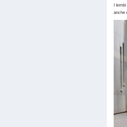
I lembi
anche d