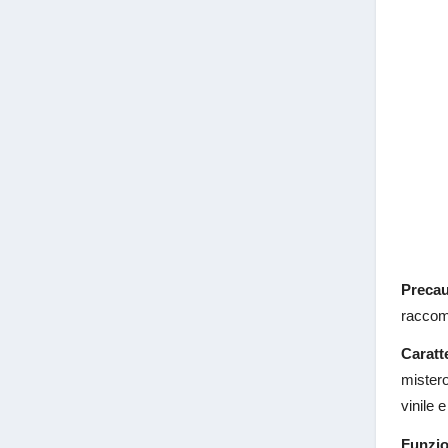
Precau
raccom
Caratte
mistero
vinile 
Funzio