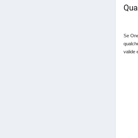
Qual
Se One 
qualche
valide