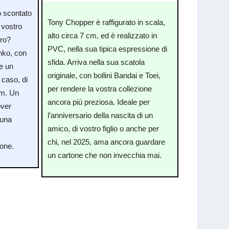
o scontato
Tony Chopper è raffigurato in scala,
 vostro
alto circa 7 cm, ed è realizzato in
ero?
PVC, nella sua tipica espressione di
nko, con
sfida. Arriva nella sua scatola
e un
originale, con bollini Bandai e Toei,
 caso, di
per rendere la vostra collezione
cm. Un
ancora più preziosa. Ideale per
over
l’anniversario della nascita di un
 una
amico, di vostro figlio o anche per
chi, nel 2025, ama ancora guardare
tone.
un cartone che non invecchia mai.