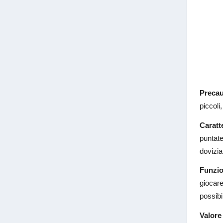
Precau
piccoli
Caratte
puntate
dovizia
Funzio
giocare
possibil
Valore