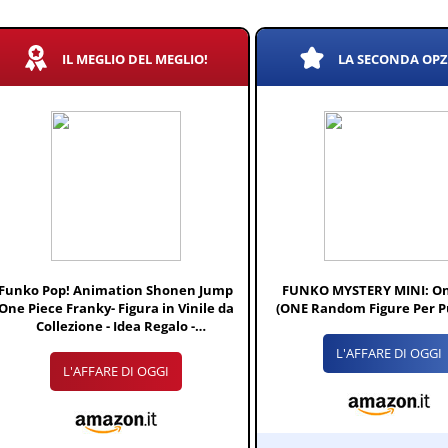
IL MEGLIO DEL MEGLIO!
LA SECONDA OP
Funko Pop! Animation Shonen Jump
FUNKO MYSTERY MINI: On
One Piece Franky- Figura in Vinile da
(ONE Random Figure Per P
Collezione - Idea Regalo -
Merchandising Ufficiale - Giocattoli
L'AFFARE DI OGGI
per Bambini e Adulti - Anime Fans
L'AFFARE DI OGGI