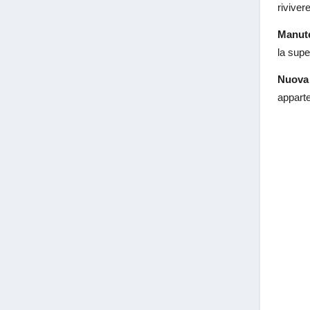
riviver
Manut
la super
Nuova 
apparte