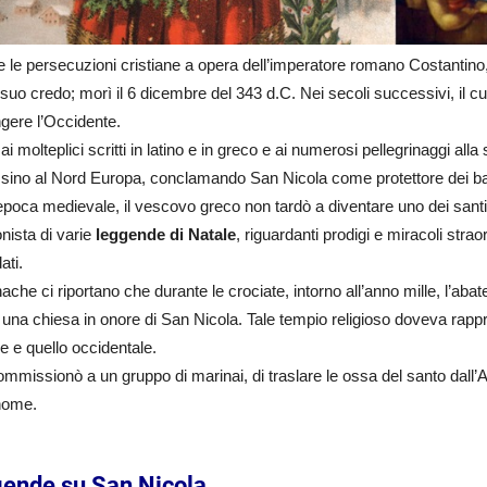
 le persecuzioni cristiane a opera dell’imperatore romano Costantino
l suo credo; morì il 6 dicembre del 343 d.C. Nei secoli successivi, il c
gere l’Occidente.
ai molteplici scritti in latino e in greco e ai numerosi pellegrinaggi al
 sino al Nord Europa, conclamando San Nicola come protettore dei b
epoca medievale, il vescovo greco non tardò a diventare uno dei santi 
nista di varie
leggende di Natale
, riguardanti prodigi e miracoli strao
ati.
ache ci riportano che durante le crociate, intorno all’anno mille, l’ab
 una chiesa in onore di San Nicola. Tale tempio religioso doveva rapp
le e quello occidentale.
mmissionò a un gruppo di marinai, di traslare le ossa del santo dall’As
 nome.
ende su San Nicola