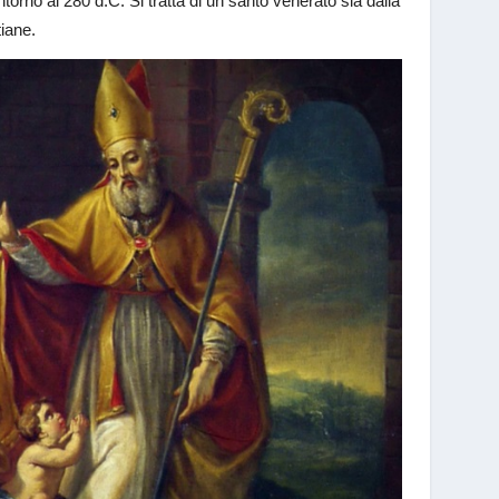
ntorno al 280 d.C. Si tratta di un santo venerato sia dalla
tiane.