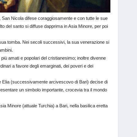
, San Nicola difese coraggiosamente e con tutte le sue
ulto del santo si diffuse dapprima in Asia Minore, per poi
la sua tomba. Nei secoli successivi, la sua venerazione si
ambini.
più amati e popolari del cristianesimo; inoltre divenne
rdinari a favore degli emarginati, dei poveri e dei
ate Elia (successivamente arcivescovo di Bari) decise di
resentare un simbolo importante, crocevia tra il mondo
ia Minore (attuale Turchia) a Bari, nella basilica eretta