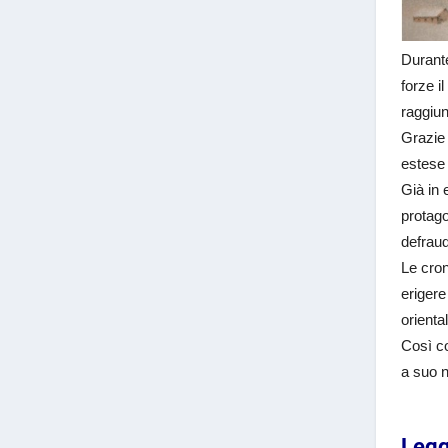
Durante
forze i
raggiun
Grazie 
estese
Già in 
protago
defraud
Le cron
erigere
orienta
Così co
a suo
Legg