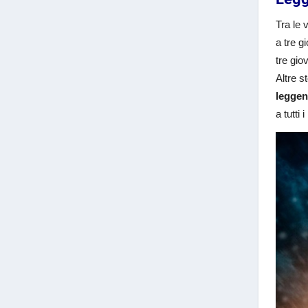
Tra le 
a tre g
tre gio
Altre s
leggen
a tutti