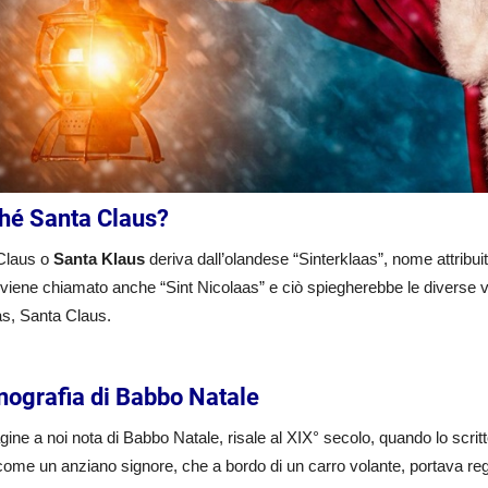
hé Santa Claus?
Claus o
Santa Klaus
deriva dall’olandese “Sinterklaas”, nome attribui
viene chiamato anche “Sint Nicolaas” e ciò spiegherebbe le diverse va
as, Santa Claus.
onografia di Babbo Natale
ine a noi nota di Babbo Natale, risale al XIX° secolo, quando lo scri
ome un anziano signore, che a bordo di un carro volante, portava rega