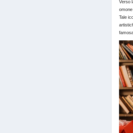
Verso l
omone p
Tale ic
artisti
famosa 