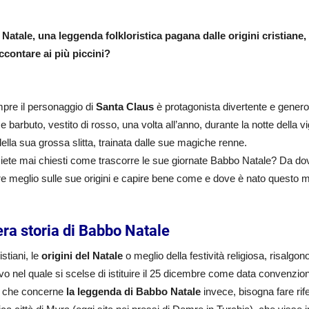
Natale, una leggenda folkloristica pagana dalle origini cristiane, 
ccontare ai più piccini?
pre il personaggio di
Santa Claus
è protagonista divertente e genero
e barbuto, vestito di rosso, una volta all’anno, durante la notte della vi
ella sua grossa slitta, trainata dalle sue magiche renne.
iete mai chiesti come trascorre le sue giornate Babbo Natale? Da d
e meglio sulle sue origini e capire bene come e dove è nato questo m
era storia di Babbo Natale
istiani, le
origini del Natale
o meglio della festività religiosa, risalgo
ivo nel quale si scelse di istituire il 25 dicembre come data convenzion
ò che concerne
la leggenda di Babbo Natale
invece, bisogna fare ri