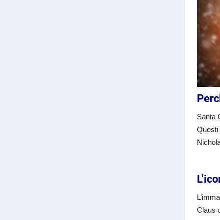
Perc
Santa 
Questi 
Nichol
L’ic
L’immag
Claus c