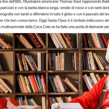
a fine dell’800, l’illustratore americano Thomas Nast rappresentò Ba
anciuto e con la barba bianca lunga, vestito di rosso e con tanti doni 
onografia non tardò a diffondersi in tutto il globo e con il passare del te
che che ben conosciamo. Oggi Santa Claus è il simbolo indiscusso del Na
multinazionale della Coca Cola ne ha fatto una punta di diamante per l