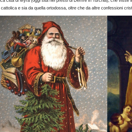
tica città di Myra (oggi sita nei pressi di Demre in Turchia), che visse i
cattolica e sia da quella ortodossa, oltre che da altre confessioni cris