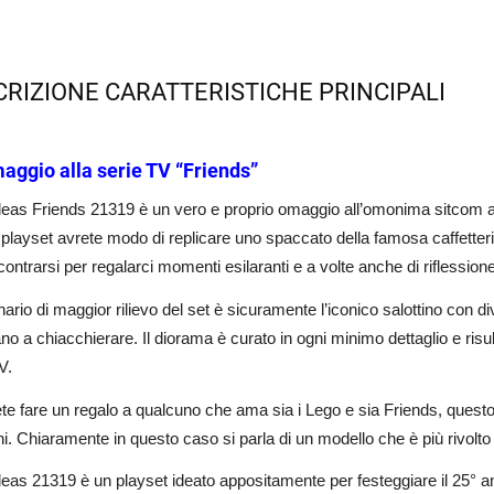
CRIZIONE CARATTERISTICHE PRINCIPALI
aggio alla serie TV “Friends”
deas Friends 21319 è un vero e proprio omaggio all’omonima sitcom 
playset avrete modo di replicare uno spaccato della famosa caffetteria
incontrarsi per regalarci momenti esilaranti e a volte anche di riflession
ario di maggior rilievo del set è sicuramente l’iconico salottino con diva
o a chiacchierare. Il diorama è curato in ogni minimo dettaglio e risul
V.
te fare un regalo a qualcuno che ama sia i Lego e sia Friends, questo
i. Chiaramente in questo caso si parla di un modello che è più rivolto a
eas 21319 è un playset ideato appositamente per festeggiare il 25° ann