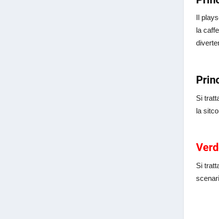
Il play
la caff
diverte
Prin
Si trat
la sitc
Verd
Si trat
scenari