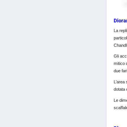
Diora
La repl
partico
Chandle
Gli acc
mitico 
due far
L’area 
dotata 
Le dime
scaffal