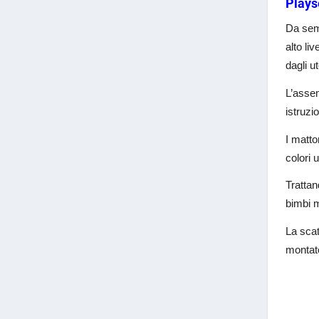
Playse
Da semp
alto liv
dagli u
L’assem
istruzi
I matto
colori u
Trattan
bimbi m
La scat
montato