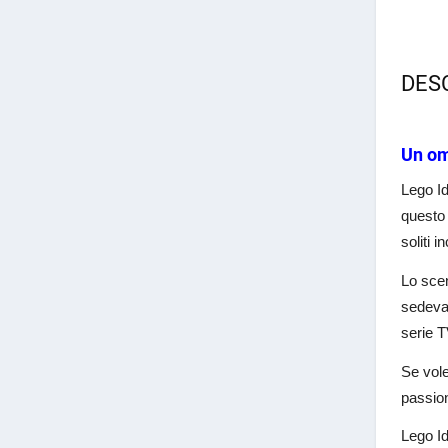
DES
Un om
Lego I
questo 
soliti 
Lo scen
sedevan
serie T
Se vole
passion
Lego Id