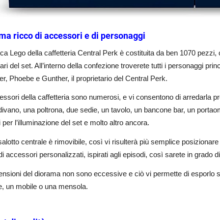
ma ricco di accessori e di personaggi
ica Lego della caffetteria Central Perk è costituita da ben 1070 pezzi, cos
lari del set. All’interno della confezione troverete tutti i personaggi p
r, Phoebe e Gunther, il proprietario del Central Perk.
essori della caffetteria sono numerosi, e vi consentono di arredarla pr
divano, una poltrona, due sedie, un tavolo, un bancone bar, un portaomb
i per l’illuminazione del set e molto altro ancora.
salotto centrale è rimovibile, così vi risulterà più semplice posizionare 
di accessori personalizzati, ispirati agli episodi, così sarete in grado d
nsioni del diorama non sono eccessive e ciò vi permette di esporlo 
e, un mobile o una mensola.