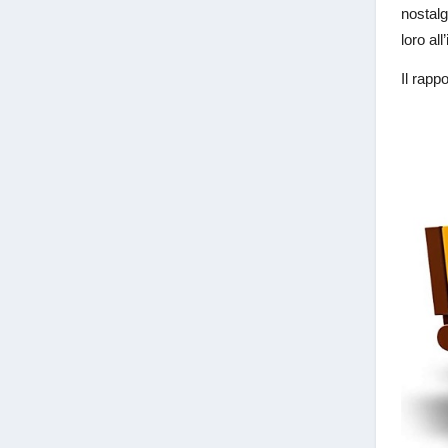
nostalg
loro al
Il rapp