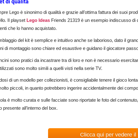
t di qualità
re Lego è sinonimo di qualità e grazie all’ottima fattura dei suoi prodotti
ello. Il playset
Lego Ideas
Friends 21319 è un esempio indiscusso di qua
tenti che lo hanno acquistato.
blaggio del kit è semplice e intuitivo anche se laborioso, dato il gr
oni di montaggio sono chiare ed esaustive e guidano il giocatore pass
ncini sono pratici da incastrare tra di loro e non è necessario esercitar
tilizzati sono molto simili a quelli visti nella serie TV.
dosi di un modello per collezionisti, è consigliabile tenere il gioco lont
olto piccoli, in quanto potrebbero ingerire accidentalmente dei compon
ola è molto curata e sulle facciate sono riportate le foto del contenu
 presente all’interno del box.
Clicca qui per vedere il