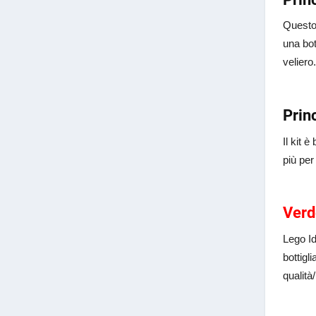
Questo 
una bot
veliero
Prin
Il kit 
più per
Verd
Lego Id
bottigl
qualità