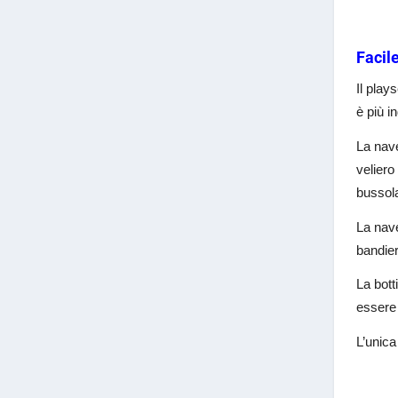
Facil
Il play
è più i
La nave
veliero
bussola
La nave
bandier
La bott
essere 
L’unica