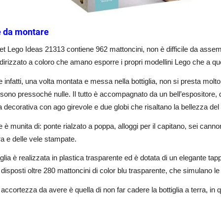
e da montare
set Lego Ideas 21313 contiene 962 mattoncini, non è difficile da assembla
ndirizzato a coloro che amano esporre i propri modellini Lego che a que
 infatti, una volta montata e messa nella bottiglia, non si presta molto a
 sono pressoché nulle. Il tutto è accompagnato da un bell’espositore, d
 decorativa con ago girevole e due globi che risaltano la bellezza del
 è munita di: ponte rialzato a poppa, alloggi per il capitano, sei cannoni,
a e delle vele stampate.
iglia è realizzata in plastica trasparente ed è dotata di un elegante tap
disposti oltre 280 mattoncini di color blu trasparente, che simulano l
 accortezza da avere è quella di non far cadere la bottiglia a terra, in