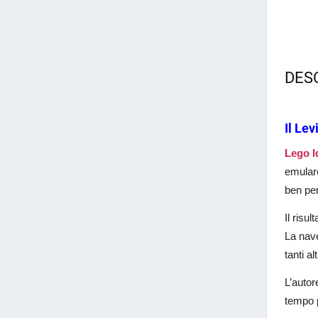
DES
Il Lev
Lego I
emulare
ben pen
Il risu
La nave
tanti al
L’autor
tempo p