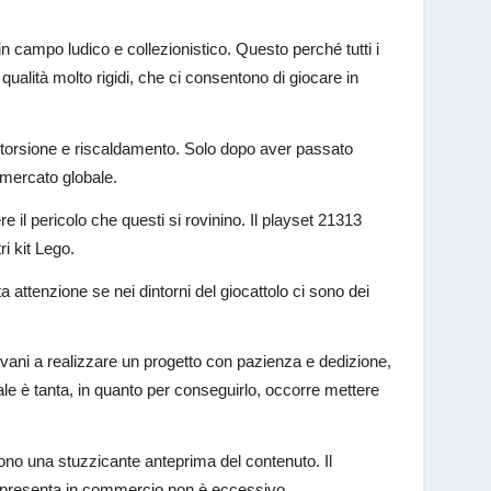
in campo ludico e collezionistico. Questo perché tutti i
 qualità molto rigidi, che ci consentono di giocare in
, torsione e riscaldamento. Solo dopo aver passato
 mercato globale.
il pericolo che questi si rovinino. Il playset 21313
ri kit Lego.
 attenzione se nei dintorni del giocattolo ci sono dei
iovani a realizzare un progetto con pazienza e dedizione,
inale è tanta, in quanto per conseguirlo, occorre mettere
frono una stuzzicante anteprima del contenuto. Il
 si presenta in commercio non è eccessivo.