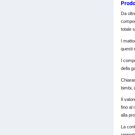
Prodo
Da oltr
compone
totale 
I matto
questi 
I compo
della g
Chiaram
bimbi, 
Il valo
fino al
alla pro
La conf
rapport