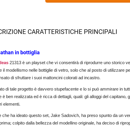
CRIZIONE CARATTERISTICHE PRINCIPALI
iathan in bottiglia
deas
21313 è un playset che vi consentirà di riprodurre uno storico velier
 il modellismo nelle bottiglie di vetro, solo che al posto di utilizzare
sato di sfruttare i suoi mattoncini colorati ad incastro.
ltato di tale progetto è davvero stupefacente e lo si può ammirare in tu
 è ben realizzata ed è ricca di dettagli, quali: gli alloggi del capitano, gl
tri elementi.
e che ha ideato questo set, Jake Sadovich, ha preso spunto da un vero 
rima; colpito dalla bellezza del modellino originale, ha deciso di ripr