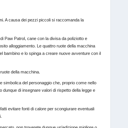
nni. A causa dei pezzi piccoli si raccomanda la
i Paw Patrol, cane con la divisa da poliziotto e
osito alloggiamento. Le quattro ruote della macchina
 del bambino e lo spinga a creare nuove avventure con il
e ruote della macchina.
one simbolica del personaggio che, proprio come nello
ado dunque di insegnare valori di rispetto della legge e
tti evitare fonti di calore per scongiurare eventuali
.
 mercato, non troverete dunque un’edizione migliore o