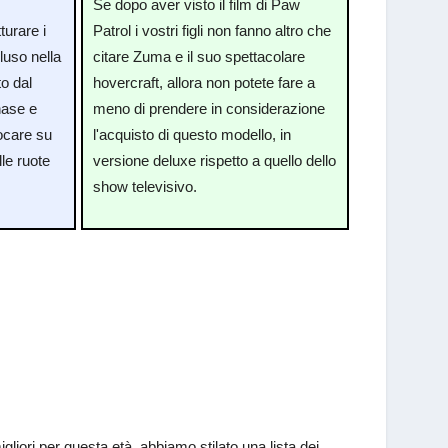
o
Se dopo aver visto il film di Paw
turare i
Patrol i vostri figli non fanno altro che
luso nella
citare Zuma e il suo spettacolare
o dal
hovercraft, allora non potete fare a
hase e
meno di prendere in considerazione
ocare su
l'acquisto di questo modello, in
lle ruote
versione deluxe rispetto a quello dello
show televisivo.
liori per questa età, abbiamo stilato una lista dei