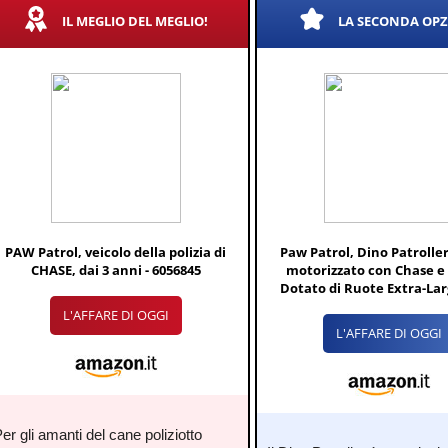
IL MEGLIO DEL MEGLIO!
LA SECONDA OP
PAW Patrol, veicolo della polizia di
Paw Patrol, Dino Patroller
CHASE, dai 3 anni - 6056845
motorizzato con Chase e 
Dotato di Ruote Extra-Larg
Bambini dai 3 Anni in
L'AFFARE DI OGGI
L'AFFARE DI OGGI
er gli amanti del cane poliziotto