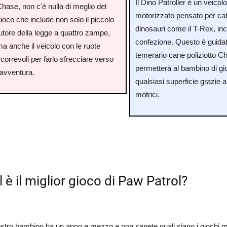
Il Dino Patroller è un veicol
hase, non c'è nulla di meglio del
motorizzato pensato per cat
ioco che include non solo il piccolo
dinosauri come il T-Rex, inc
utore della legge a quattro zampe,
confezione. Questo è guidat
a anche il veicolo con le ruote
temerario cane poliziotto C
correvoli per farlo sfrecciare verso
permetterà al bambino di gi
'avventura.
qualsiasi superficie grazie a
motrici.
 è il miglior gioco di Paw Patrol?
ostro bambino ha un anno e mezzo e non sapete quali siano i giochi mig