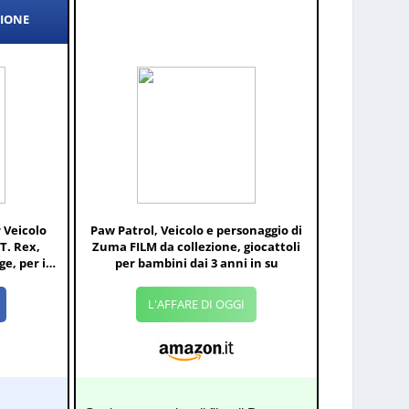
ZIONE
 Veicolo
Paw Patrol, Veicolo e personaggio di
T. Rex,
Zuma FILM da collezione, giocattoli
e, per i
per bambini dai 3 anni in su
 su
L'AFFARE DI OGGI