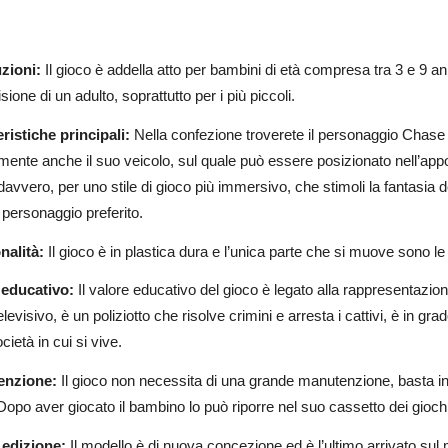
zioni:
Il gioco è ad
della atto per bambini di età compresa tra 3 e 9 a
sione di un adulto, soprattutto per i più piccoli.
eristiche principali:
Nella confezione troverete il personaggio Chase d
mente anche il suo veicolo, sul quale può essere posizionato nell’app
davvero, per uno stile di gioco più immersivo, che stimoli la fantasia
 personaggio preferito.
nalità:
Il gioco è in plastica dura e l’unica parte che si muove sono l
 educativo:
Il valore educativo del gioco è legato alla rappresentazi
levisivo, è un poliziotto che risolve crimini e arresta i cattivi, è in gr
cietà in cui si vive.
enzione:
Il gioco non necessita di una grande manutenzione, basta infa
Dopo aver giocato il bambino lo può riporre nel suo cassetto dei giochi
edizione:
Il modello è di nuova concezione ed è l’ultimo arrivato sul