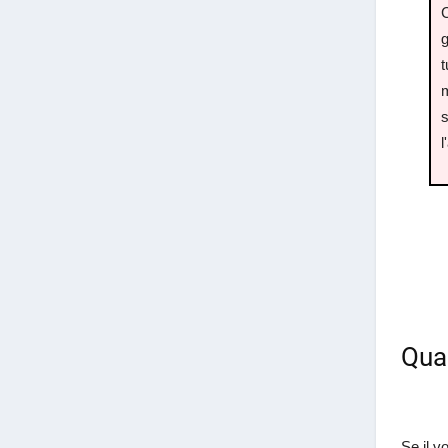
C
g
t
m
s
l
Qual
Se il v