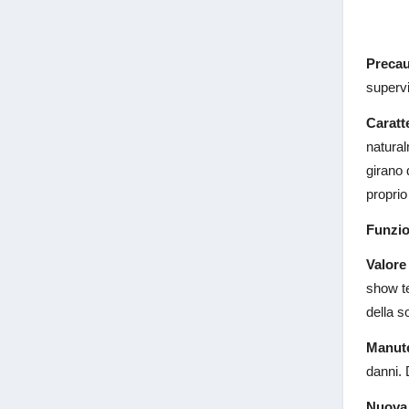
Precau
supervi
Caratt
natural
girano 
proprio
Funzio
Valore
show te
della so
Manut
danni. 
Nuova 