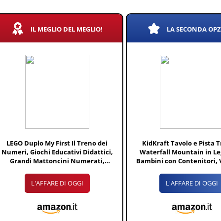
IL MEGLIO DEL MEGLIO!
LA SECONDA OP
LEGO Duplo My First Il Treno dei
KidKraft Tavolo e Pista 
Numeri, Giochi Educativi Didattici,
Waterfall Mountain in Le
Grandi Mattoncini Numerati,
Bambini con Contenitori, V
Giocattolo per Bambino e Bambina di
Legno come Auto, Elicotter
1.5+ Anni, 10847
Aereo Giocattolo per Bam
L'AFFARE DI OGGI
L'AFFARE DI OGGI
Anni, 17850