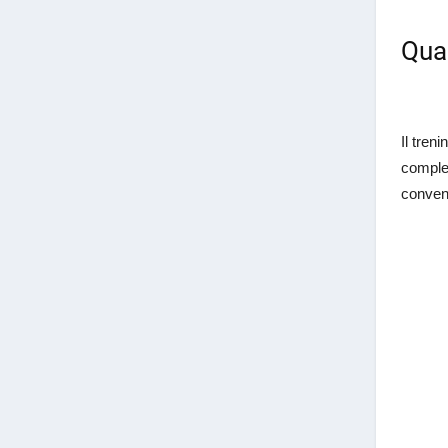
Qual
Il tren
comples
conven