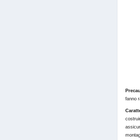
Precau
fanno r
Caratte
costrui
assicur
montagg