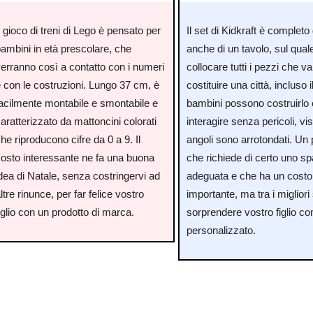
l gioco di treni di Lego è pensato per
Il set di Kidkraft è completo d
ambini in età prescolare, che
anche di un tavolo, sul qual
verranno così a contatto con i numeri
collocare tutti i pezzi che v
e con le costruzioni. Lungo 37 cm, è
costituire una città, incluso il
facilmente montabile e smontabile e
bambini possono costruirlo 
aratterizzato da mattoncini colorati
interagire senza pericoli, vis
he riproducono cifre da 0 a 9. Il
angoli sono arrotondati. Un 
costo interessante ne fa una buona
che richiede di certo uno sp
dea di Natale, senza costringervi ad
adeguata e che ha un costo
ltre rinunce, per far felice vostro
importante, ma tra i migliori
iglio con un prodotto di marca.
sorprendere vostro figlio c
personalizzato.