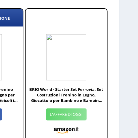
ZIONE
Trenino
BRIO World - Starter Set Ferrovia, Set
gno per
Costruzioni Trenino in Legno,
eicoli in
Giocattolo per Bambino e Bambina
o, Gru ed
3+ Anni
bini 3+
L'AFFARE DI OGGI