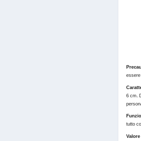
Precau
essere 
Caratte
6 cm. D
persona
Funzio
tutto c
Valore