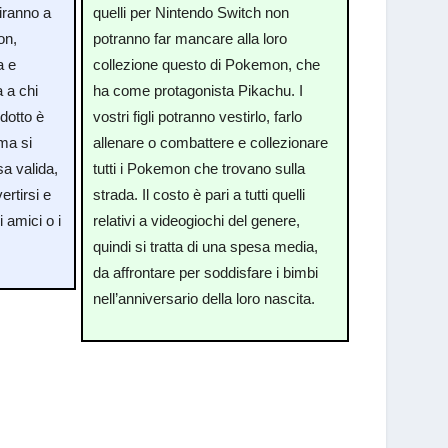
tiranno a
quelli per Nintendo Switch non
on,
potranno far mancare alla loro
a e
collezione questo di Pokemon, che
 a chi
ha come protagonista Pikachu. I
odotto è
vostri figli potranno vestirlo, farlo
 ma si
allenare o combattere e collezionare
a valida,
tutti i Pokemon che trovano sulla
ertirsi e
strada. Il costo è pari a tutti quelli
 amici o i
relativi a videogiochi del genere,
quindi si tratta di una spesa media,
da affrontare per soddisfare i bimbi
nell’anniversario della loro nascita.