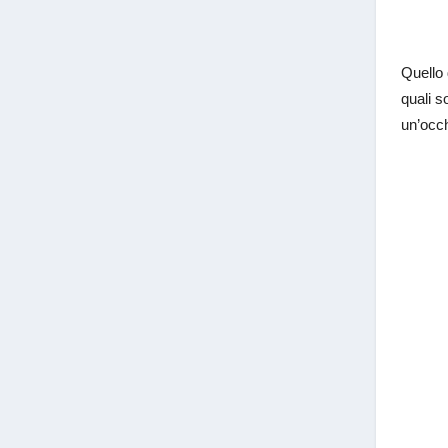
Quello 
quali s
un’occh