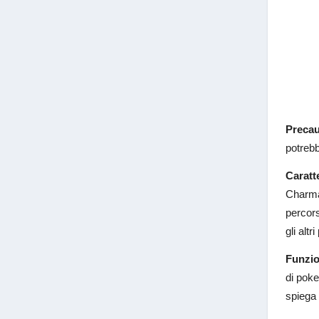
Precau
potrebb
Caratt
Charman
percors
gli altr
Funzio
di poke
spiega 