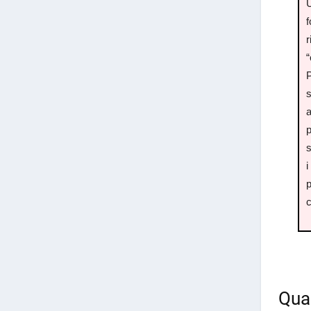
U
f
r
“
s
a
p
s
i
c
Qual