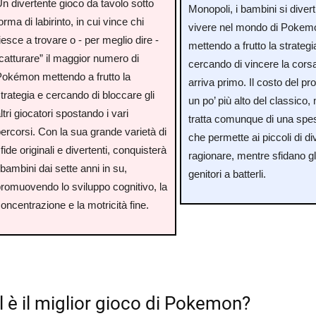
n divertente gioco da tavolo sotto
Monopoli, i bambini si diver
orma di labirinto, in cui vince chi
vivere nel mondo di Pokem
iesce a trovare o - per meglio dire -
mettendo a frutto la strategi
catturare” il maggior numero di
cercando di vincere la corsa
Pokémon mettendo a frutto la
arriva primo. Il costo del pr
trategia e cercando di bloccare gli
un po’ più alto del classico,
ltri giocatori spostando i vari
tratta comunque di una spes
ercorsi. Con la sua grande varietà di
che permette ai piccoli di div
fide originali e divertenti, conquisterà
ragionare, mentre sfidano gli
 bambini dai sette anni in su,
genitori a batterli.
promuovendo lo sviluppo cognitivo, la
oncentrazione e la motricità fine.
 è il miglior gioco di Pokemon?