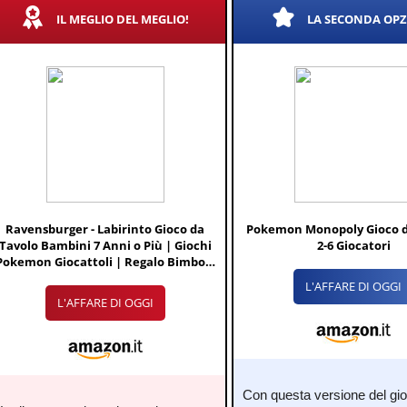
IL MEGLIO DEL MEGLIO!
LA SECONDA OP
Ravensburger - Labirinto Gioco da
Pokemon Monopoly Gioco d
Tavolo Bambini 7 Anni o Più | Giochi
2-6 Giocatori
Pokemon Giocattoli | Regalo Bimbo 7
Anni Maschio e Femmina | Regalo
L'AFFARE DI OGGI
Festa del Papà
L'AFFARE DI OGGI
Con questa versione del gio